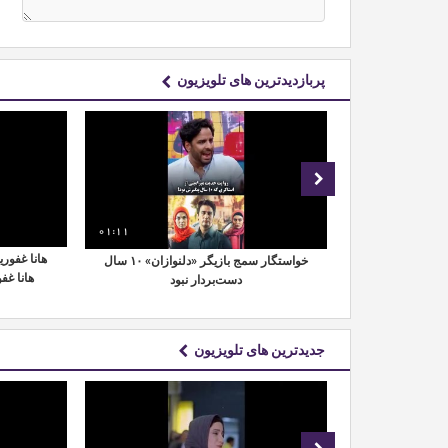
پربازدیدترین های تلویزیون
01:07
01:11
 پایان دو سال
هانا غفوری
خواستگار سمج بازیگر «دلنوازان» ۱۰ سال
ن با سرطان
هانا غف
دست‌بردار نبود
جدیدترین های تلویزیون