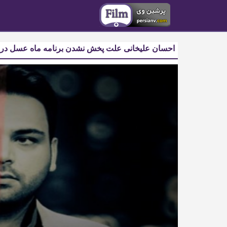
احسان علیخانی علت پخش نشدن برنامه ماه عسل درباره واکسن HPV