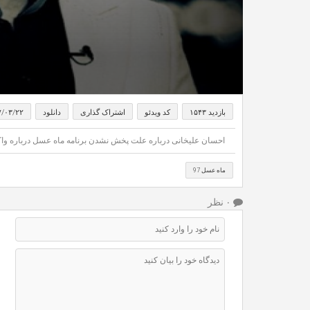
بازدید ۱۵۴۳
کد ویدئو
اشتراک گذاری
دانلود
۷/۰۳/۲۲
احسان علیخانی درباره علت پخش نشدن برنامه ماه عسل درباره واکس HPV توضیح داده که آن را در این ویدئو می 
ماه عسل 97
۰ نظر