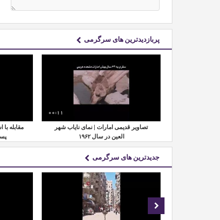
پربازدیدترین های سرگرمی
00:11
00:22
دارس چین | تبدیل
تصاویر قدیمی امارات | نمای نایاب شهر
مقابله با 
کود طبیعی
العین در سال ۱۹۶۲
پسم
جدیدترین های سرگرمی