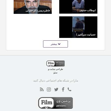
ابوطالب حسینی
خاطره پسر دکتر حسابی
ازدواجش را علنی کرد ؛
از شیطنت‌های جوانی
از خندوانه تا جیمی جام،
مسیر شهرت این کمدین
محبوب
عصبانیت سرآشپز |
ماجرای شکستن ظرف
بیشتر
در برنامه شبکه سه
طراحی سایت
و
سئو
مارا در شبکه های اجتماعی دنبال کنید