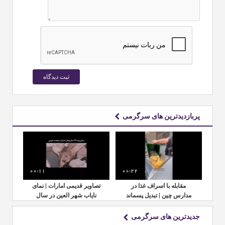
پربازدیدترین های سرگرمی
00:11
00:22
00:
مای
مقابله با اسراف غذا در
تصاویر قدیمی امارات | نمای
م
ل
مدارس چین | تبدیل پسماند
نایاب شهر العین در سال
مدا
غذایی به کود طبیعی
۱۹۶۲
جدیدترین های سرگرمی