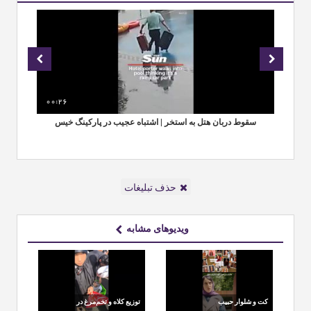
00:26
00
ی
سقوط دربان هتل به استخر | اشتباه عجیب در پارکینگ خیس
مق
حذف تبلیغات
ویدیوهای مشابه
کت و شلوار حبیب
توزیع کلاه و تخم‌مرغ در