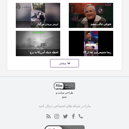
لیسانسه‌ها جهانی شد؛
مراسم وداع رهبر شهید
استوری جالب هوتن
شکیبا
شوخی جالب مجید
ترمز بریدن مرگبار
مظفری با پزشکیان روی
اتوبوس در خیابان
آنتن تلویزیون
ولیعصر +18
رضا شفیعی‌جم بعد از ۲۳
لحظه حمله آمریکا به برج
سال آهنگ بامشاد را
مراقبت چابهار
بیشتر
خواند
طراحی سایت
و
سئو
مارا در شبکه های اجتماعی دنبال کنید