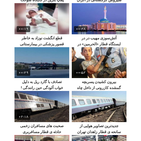
فیلم خونگاه
چابهار
00:19
00:28
آتش‌سوزی مهیب در در
قطع انگشت نوزاد به خاطر
ایستگاه قطار «الحرمین» در
قصور پزشکی در بیمارستانی
جده عربستان
در شهریار!!
00:29
00:52
بیرون کشیدن پسربچه
تصادف با گارد ریل به دلیل
گمشده کازرونی از داخل چاه
خواب آلودگی حین رانندگی !
به صورت زنده!!
02:18
جدیدترین تصاویر هوایی از
صحبت های مسافران زخمی
سانحه ی قطار زاهدان تهران
حادثه ی قطار مسافربری
زاهدان - تهران