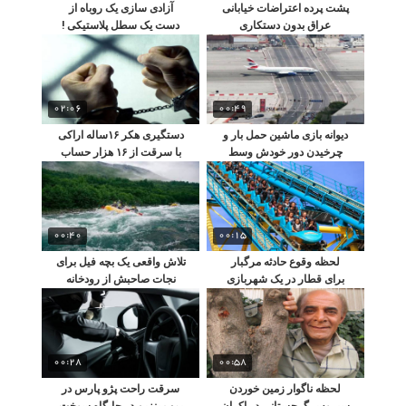
پشت پرده اعتراضات خیابانی
آزادی سازی یک روباه از
عراق بدون دستکاری
دست یک سطل پلاستیکی !
02:06
00:49
دیوانه بازی ماشین حمل بار و
دستگیری هکر ۱۶ساله اراکی
چرخیدن دور خودش وسط
با سرقت از ۱۶ هزار حساب
باند فرودگاه !
بانکی
00:40
00:15
لحظه وقوع حادثه مرگبار
تلاش واقعی یک بچه فیل برای
برای قطار در یک شهربازی
نجات صاحبش از رودخانه
خروشان
00:28
00:58
لحظه ناگوار زمین خوردن
سرقت راحت پژو پارس در
سیروس گرجستانی در اکران
پمپ بنزین در جایگاه سوخت