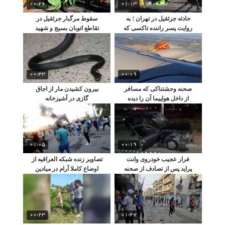
00:26
01:13
حادثه جرثقیل در تهران ؛ به
سقوط مرگبار جرثقیل در
روایت پسر راننده تاکسی که
تقاطع اتوبان بسیج و شهید
زیر جرثقیل ماند !
محلاتی
00:43
00:09
صحنه وحشتناکی که مسافر
بیرون کشیدن مار از اجاق
از داخل هواپیما آن را دیده
گازی در آشپزخانه
است !
01:05
00:19
فرار عجیب خودروی وانت
تصاویر زنده شبکه العراقیه از
پراید پس از تصادف از صحنه
اوضاع کاملا آرام در میادین
ی حادثه !
بغداد
00:23
01:47