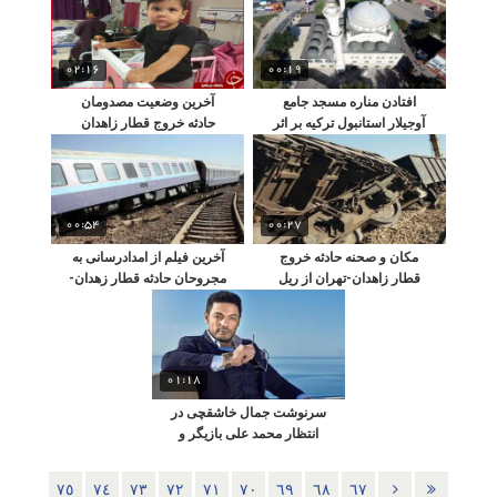
02:16
00:19
افتادن مناره مسجد جامع
آخرین وضعیت مصدومان
آوجیلار استانبول ترکیه بر اثر
حادثه خروج قطار زاهدان
وقوع زلزله ۵۷ ریشتری
تهران از ریل!
00:54
00:27
مکان و صحنه حادثه خروج
آخرین فیلم از امدادرسانی به
قطار زاهدان-تهران از ریل
مجروحان حادثه قطار زهدان-
تهران
01:18
سرنوشت جمال خاشقچی در
انتظار محمد علی بازیگر و
تاجر مصری !
٧٥
٧٤
٧٣
٧٢
٧١
٧٠
٦٩
٦٨
٦٧