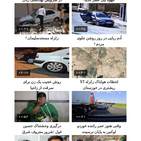
01:27
00:45
آدم ربایی در روز روشن جلوی
زلزله مسجدسلیمان !
مردم !
06:12
00:31
لحظات هولناک زلزله 57
روش عجیب یک زن برای
ریشتری در خوزستان
سرقت از زانتیا
00:52
00:21
وقتی هنوز عمر راننده خوردو
درگیری وحشتناک حسین
لوکس به پایان نرسیده
غول ؛شرور معروف شرق
تهران