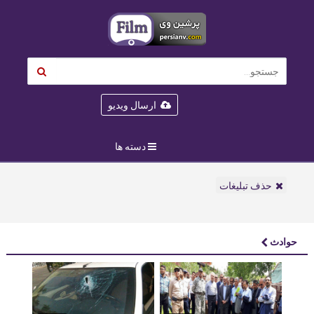
ارسال ویدیو
دسته ها
حذف تبلیغات
حوادث