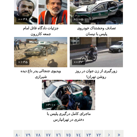
00:46
01:05
تصادف وحشتناک خودروی
جزئیات دادگاه قاتل امام
پلیس با نیسان
جمعه کازرون
01:45
00:33
زورگیری از زن جوان در روز
ویدیوی جنجالی پدر داغ دیده
روشن تهران!
شیرازی
03:10
ماجرای کامل درگیری پلیس با
دختری در تهرانپارس
٨٠
٧٩
٧٨
٧٧
٧٦
٧٥
٧٤
٧٣
٧٢