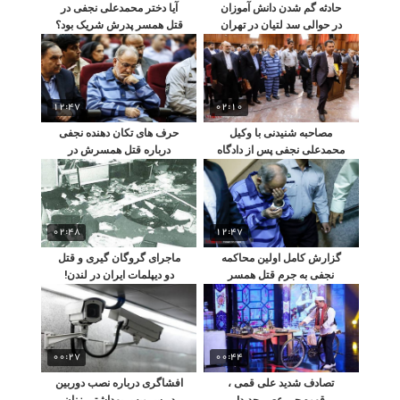
حادثه گم شدن دانش آموزان
آیا دختر محمدعلی نجفی در
در حوالی سد لتیان در تهران
قتل همسر پدرش شریک بود؟
12:47
02:10
مصاحبه شنیدنی با وکیل
حرف های تکان دهنده نجفی
محمدعلی نجفی پس از دادگاه
درباره قتل همسرش در
دادگاه!
02:48
12:47
گزارش کامل اولین محاکمه
ماجرای گروگان گیری و قتل
نجفی به جرم قتل همسر
دو دیپلمات ایران در لندن!
جوانش!
00:27
00:44
تصادف شدید علی قمی ،
افشاگری درباره نصب دوربین
قهوه چی عصر جدید!
در سرویس بهداشتی زنان