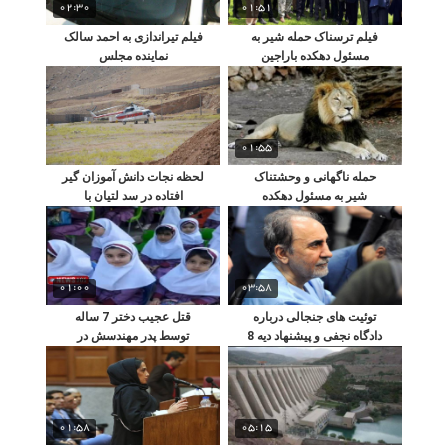
02:30
01:51
فیلم ترسناک حمله شیر به
فیلم تیراندازی به احمد سالک
مسئول دهکده باراجین
نماینده مجلس
01:55
حمله ناگهانی و وحشتناک
لحظه نجات دانش آموزان گیر
شیر به مسئول دهکده
افتاده در سد لتیان با
طبیعت قزوین!!
هلیکوپتر!
01:00
03:58
توئیت های جنجالی درباره
قتل عجیب دختر 7 ساله
دادگاه نجفی و پیشنهاد دیه 8
توسط پدر مهندسش در
میلیاردی!
شهرستان جم!!!
01:58
05:15