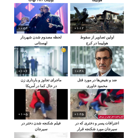
00:54
01:12
اولین تصاویر از سقوط
لحظه مصدوم شدن شهردار
هواپیما در کرج
لهستانی
01:06
10:48
ضد و نقیض‌ها در مورد قتل
ماجرای تجاوز و بارداری زن
محمود خاوری
در حال کما در آمریکا
01:05
01:25
اعترافات پسر و دختری که در
فیلم شکنجه شدن دختر در
سیرجان مورد شکنجه قرار
سیرجان
گرفت!