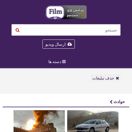
ارسال ویدیو
دسته ها
حذف تبلیغات
حوادث