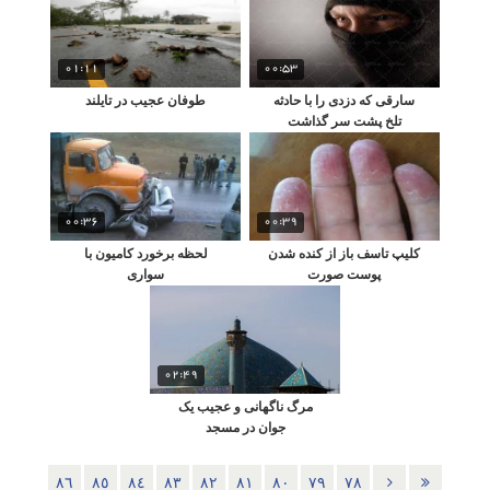
01:11
00:53
سارقی که دزدی را با حادثه
طوفان عجیب در تایلند
تلخ پشت سر گذاشت
00:36
00:39
کلیپ تاسف باز از کنده شدن
لحظه برخورد کامیون با
پوست صورت
سواری
02:49
مرگ ناگهانی و عجیب یک
جوان در مسجد
٨٦
٨٥
٨٤
٨٣
٨٢
٨١
٨٠
٧٩
٧٨