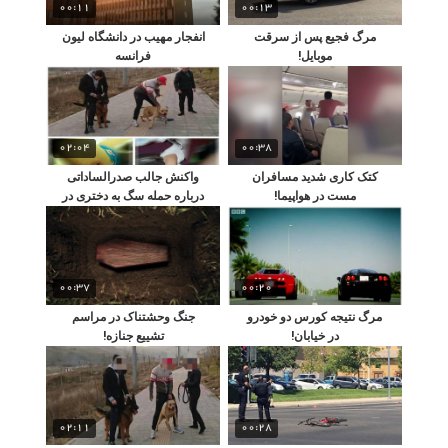
00:11
00:13
مرگ فجیع پس از سرقت
انفجار مهیب در دانشگاه لیون
موبایل!
فرانسه
02:04
00:38
کتک کاری شدید مسافران
واکنش جالب صدرالساداتی
مست در هواپیما!
درباره حمله سگ به دختری در
لواسان
00:37
00:20
مرگ نتیجه کورس دو خودرو
جنگ وحشتناک در مراسم
در خیابان!
تشییع جنازه!
02:11
00:28