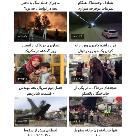
تصادف وحشتناک هنگام
ماجرای حمله سگ به دختر
تمرینات دوچرخه سواری
بچه در لواسان چه بود؟
01:07
00:24
فرار راننده کامیون پس از له
تصاویری دردناک از انفجار
کردن یک خودرو در تونل
روز گذشته در مکزیک
37:40
00:45
ضجه‌های دردناک مادر یکی از
فصل دوم سریال بچه مهندس
جانباختگان پلاسکو
- قسمت شانزدهم
00:24
01:10
تنها جانباخته زن حادثه سقوط
لحظاتی پیش از سقوط
هواپیما
بوئینگ 707 نهاجا