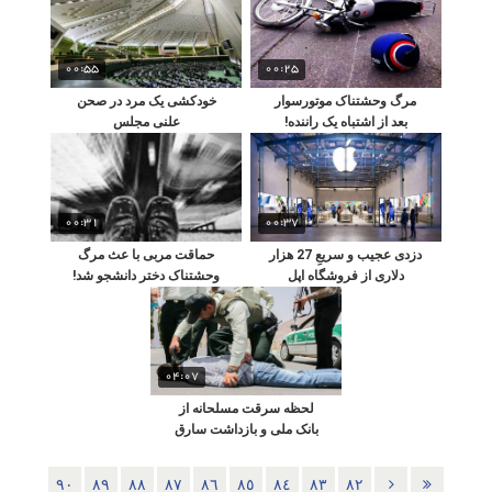
00:55
00:25
مرگ وحشتناک موتورسوار
خودکشی یک مرد در صحن
بعد از اشتباه یک راننده!
علنی مجلس
00:31
00:37
دزدی عجیب و سریعِ 27 هزار
حماقت مربی با عث مرگ
دلاری از فروشگاه اپل
وحشتناک دختر دانشجو شد!
04:07
لحظه سرقت مسلحانه از
بانک ملی و بازداشت سارق
٩٠
٨٩
٨٨
٨٧
٨٦
٨٥
٨٤
٨٣
٨٢