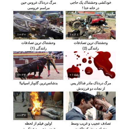
خودکشی وحشتناک یک حاجی
مرگ دردناک عروس حین
در خانه خدا !
مراسم عروسی
10:20
10:21
وحشتناک ترین تصادفات
وحشتناک ترین تصادفات
رانندگی (2)
رانندگی (1)
00:24
01:55
مرگ دردناک مادر فداکار پس
بدشانس‌ترین گاوباز اسپانیا!
از نجات دو فرزندش
00:37
تصادف عجیب و غریب وسط
اولین فیلم از لحظه
دعوای دو نفرکه تاکنون
خودسوزی مرد عینکی در