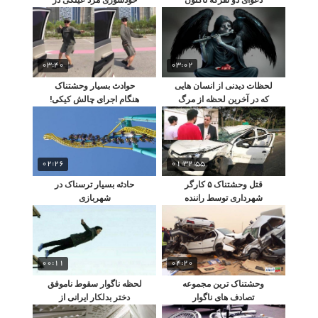
ندیده‌اید!
رشت
03:40
03:02
لحظات دیدنی از انسان هایی
حوادث بسیار وحشتناک
که در آخرین لحظه از مرگ
هنگام اجرای چالش کیکی!
نجات پیدا کردند
02:26
01:32:55
قتل وحشتناک ۵ کارگر
حادثه بسیار ترسناک در
شهرداری توسط راننده
شهربازی
مست!
00:11
04:20
وحشتناک ترین مجموعه
لحظه ناگوار سقوط ناموفق
تصادف‌ های ناگوار
دختر بدلکار ایرانی از
ساختمان