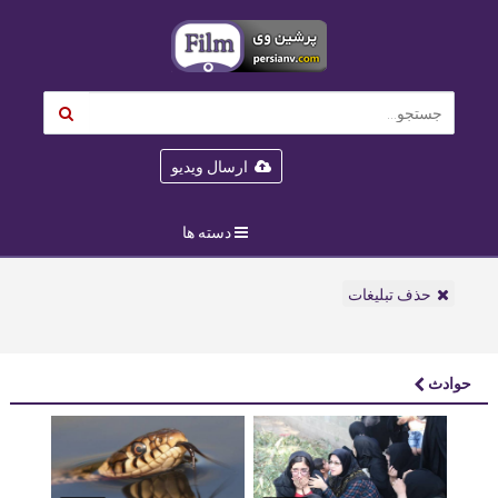
ارسال ویدیو
دسته ها
حذف تبلیغات
حوادث