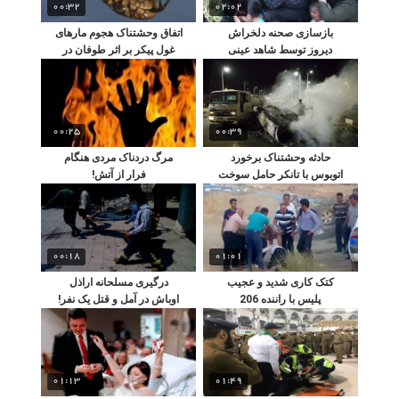
00:32
02:02
بازسازی صحنه دلخراش
اتفاق وحشتناک هجوم مارهای
دیروز توسط شاهد عینی
غول پیکر بر اثر طوفان در
حادثه تروریستی اهواز
آمریکا!
00:25
00:39
حادثه وحشتناک برخورد
مرگ دردناک مردی هنگام
اتوبوس با تانکر حامل سوخت
فرار از آتش!
در کاشان
00:18
01:01
کتک کاری شدید و عجیب
درگیری مسلحانه اراذل
پلیس با راننده 206
اوباش در آمل و قتل یک نفر!
01:13
01:49