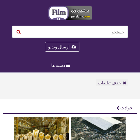
ارسال ویدیو
دسته ها
حذف تبلیغات
حوادث