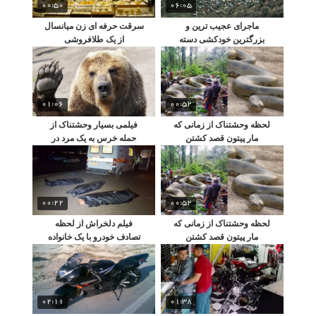
00:50
06:05
ماجرای عجیب ترین و
سرقت حرفه ای زن میانسال
بزرگترین خودکشی دسته
از یک طلافروشی
جمعی تاریخ!
01:06
00:52
لحظه وحشتناک از زمانی که
فیلمی بسیار وحشتناک از
مار پیتون قصد کشتن
حمله خرس به یک مرد در
جنگلبان را می کند!
سیرک!
00:22
00:52
لحظه وحشتناک از زمانی که
فیلم دلخراش از لحظه
مار پیتون قصد کشتن
تصادف خودرو با یک خانواده
جنگلبان را می کند!
(فیلم 18+)
02:11
01:38