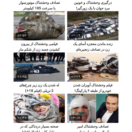
درگیری وحشتناک و خونین
تصادف وحشتناک موتورسوار
مرد جوان با یک زورگیر!
با سرعت 185 کیلومتر
(+14)
02:52
01:19
زنده ماندن معجزه آسای یک
فیلمی وحشتناک از بیرون
زن در تصادف زنجیره‌ای
کشیدن جسد زن از شکم مار
پیتون!
01:25
01:09
فیلم وحشتناک آویزان شدن
له شدن یک زن زیر چرخ‌های
خودرو از طبقه ۴ پارکینگ!
2 تریلی (فیلم 18+)
00:47
04:16
تصادف وحشتناک امیر
صحنه بسیار دردناکی که در
کربلایی زاده ، استنداپ
مقابل کلیسا اتفاق افتاد!