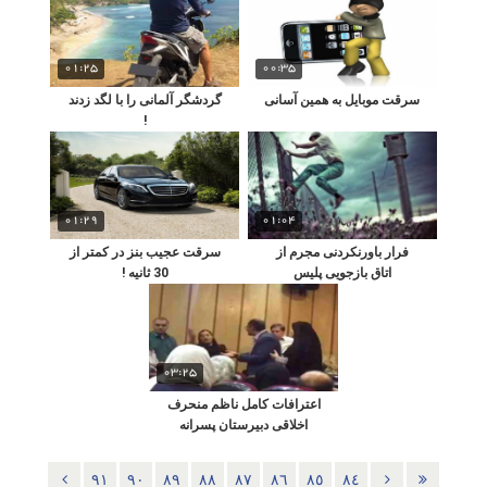
01:25
00:35
سرقت موبایل به همین آسانی
گردشگر آلمانی را با لگد زدند
!
01:29
01:04
فرار باورنکردنی مجرم از
سرقت عجیب بنز در کمتر از
اتاق بازجویی پلیس
30 ثانیه !
03:25
اعترافات کامل ناظم منحرف
اخلاقی دبیرستان پسرانه
غرب تهران
٩١
٩٠
٨٩
٨٨
٨٧
٨٦
٨٥
٨٤