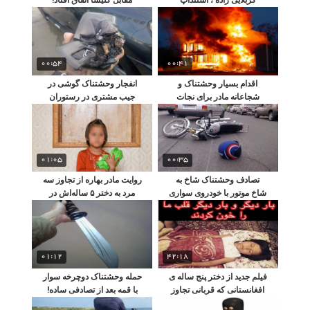
کمدین خندوانه
00:54
00:41
اقدام بسیار وحشتناک و
انفجار وحشتناک گوشی در
شجاعانه مادر برای نجات
جیب مشتری در رستوران
کودکش از آتش!
01:05
00:35
تصادف وحشتناک شاخ به
روایت مادر بهاره از تجاوز سه
شاخ موتور با خودروی سواری
مرد به دختر ۵ ساله‌اش در
خرابه‌های خمینی‌ شهر
01:12
42:18
فیلم جدید از دختر پنج ساله ی
حمله وحشتناک دوچرخه‌ سوار
افغانستانی که قربانی تجاوز
با قمه بعد از تصادفی ساده!
وحشتناک شد