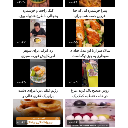
02:30
00:26
پیتزا خوشمزه ایی که حنا
کیک راحت و خوشمزه
فردین جمعه شب برای
یخچالی با طرح هندوانه ویژه
برادرش پخت
شب یلدا
01:27
00:55
سالاد سزار با این مدل فیله ی
زن ایرانی برای شوهر
سوخاری یه چیز دیگه است!
امریکاییش قورمه سبزی
درست کرده ، واکنش
همسرش رو ببینین !
00:25
01:09
روش صحیح پاک کردن مرغ
رژیم غذایی دریا مرادی دشت
در خانه ، فقط به کمک یک
برای یک لاغری عالی و
کارد آشپزخانه !
حساب شده
01:21
00:12