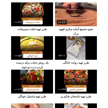
00:42
00:22
نحوه صحیح آماده سازی قهوه
طرز تهیه املت سبزیجات
ترک
00:53
03:01
طرز تهیه رولت خانگی
یک روش جذاب برای درست
کردن ذرت تو خونه
01:29
00:43
طرز تهیه بادمجان شکم پر
طرز تهیه پاستیل خونگی