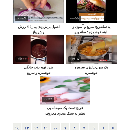
01:57
00:55
یه ساندویچ سریع و آسون و
اصول برش‌زدن پیاز ؛ 4 روش
البته خوشمزه ؛ ساندویچ
برش پیاز
گوشت و سبزیجات
01:00
02:18
یک سوپ پاییزی سریع و
طرز تهیه دنت خانگی
خوشمزه
خوشمزه و سریع
00:38
فرنچ تست یک صبحانه بی
نظیر به سبک مجری معروف
تلویزیون
١٤
١٣
١٢
١١
١٠
٩
٨
٧
٦