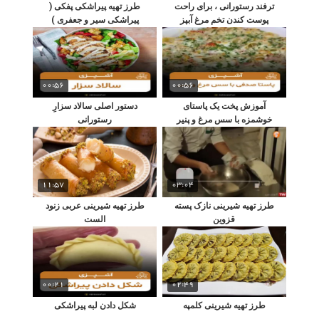
ترفند رستورانی ، برای راحت
طرز تهیه پیراشکی پفکی (
پوست کندن تخم مرغ آبپز
پیراشکی سیر و جعفری )
00:56
00:56
آموزش پخت یک پاستای
دستور اصلی سالاد سزارِ
خوشمزه با سس مرغ و پنیر
رستورانی
11:57
03:04
طرز تهیه شیرینی نازک پسته
طرز تهیه شیرینی عربی زنود
قزوین
الست
00:21
02:49
طرز تهیه شیرینی کلمپه
شکل دادن لبه پیراشکی