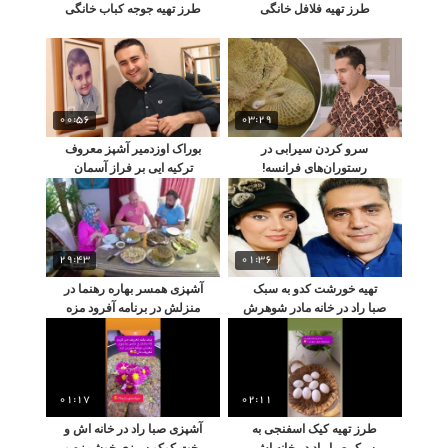
طرز تهیه فلافل خانگی
طرز تهیه جوجه کباب خانگی
00:56
03:29
سرو کردن سیرابی در
بوراک اوزدمیر آشپز معروف
رستوران‌های فرانسه!
ترکیه ایی بر فراز آسمان
آشپزی کرد
29:43
01:36
تهیه خورشت کدو به سبک
آشپزی همسر بهاره رهنما در
صبا راد در خانه مادر شوهرش
منزلش در برنامه آفرود مزه
ها
01:17
02:11
طرز تهیه کیک اسفنجی به
آشپزی صبا راد در خانه اش و
سبک صبا راد در خانه اش
پخت کوکو سبزی خوشمزه و