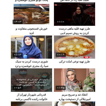
متفاوت
14:03
01:10
طرز تهیه قلیه ماهی درست
خورش فسنجونی متفاوت و
کردن به روش نسیم ادبی
لذیذ
بازیگر
01:13
00:19
طرز تهیه نوعی املت ترکی
شوری درست کردن به سبک
صبا راد مجری خوشمزه و ترد
00:59
01:45
انتقاد تند و صریح مریم
قدردانی شهردار تهران از
امیرجلالی از دستپخت بهاره
خانواده راننده تاکسی برنامه
رهنما
دستپخت