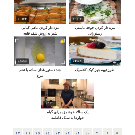
01:44
01:16
مزه دار کردن جوجه ماستی
مزه دار کردن ماهی کبابی
رستورانی
شیر به روش شف قلعه
05:55
02:06
طرز تهیه چیز کیک کلاسیک
چند دستور غذای ساده با تخم
مرغ
14:30
یک سالاد خوشمزه برای گیاه
خوارها به سبک فاطمه
گودرزی
١٧
١٦
١٥
١٤
١٣
١٢
١١
١٠
٩