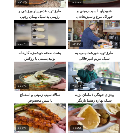
07:45
01:00
شوید‌پلو با سیب‌زمینی و
طرز تهیه عدس پلو ورزشی و
خوراک مرغ و سبزیجات با
رژیمی به سبک پیمان رجبی
نواب
00:31
03:35
طرز تهیه خورشت بامیه به
پشت صحنه خوشمزه کارخانه
سبک مریم امیرجلالی
تولید بستنی با روکش
شکلاتی مغزدار
00:30
20:19
پیتزای خونگی ؛ مامان پز به
سالاد سیب زمینی و اسفناج
سبک بهاره رهنما بازیگر
با سس مخصوص
00:30
00:55