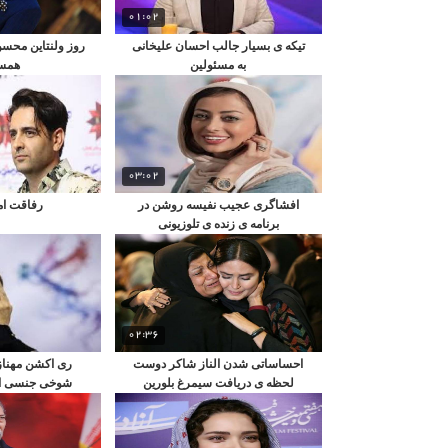
01:02
تیکه ی بسیار جالب احسان علیخانی
روز ولنتاین محسن
به مسئولین
همس
03:02
افشاگری عجیب نفیسه روشن در
رفاقت امی
برنامه ی زنده ی تلوزیونی
02:36
احساساتی شدن الناز شاکر دوست
ری اکشن مهناز
لحظه ی دریافت سیمرغ بلورین
شوخی جنسی اش