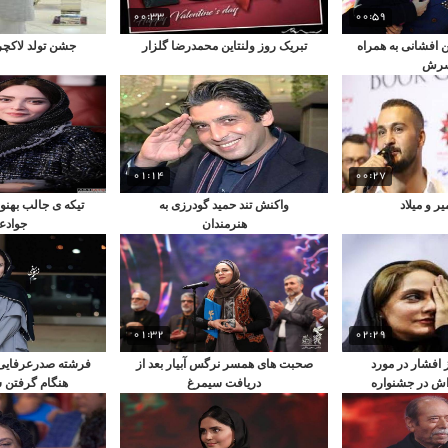
00:33
00:59
 افشانی به همراه
تبریک روز ولنتاین محمدرضا گلزار
جشن تولد لاکچری
رش
01:14
00:27
ر و میلاد
واکنش تند حمید گودرزی به
تیکه ی جالب بهنو
هنرمندان
جوادع
01:32
02:29
 افشار در مورد
صحبت‌ های همسر نرگس آبیار بعد از
فرشته صدرعرفایی
 در جشنواره
دریافت سیمرغ
هنگام گرفتن 