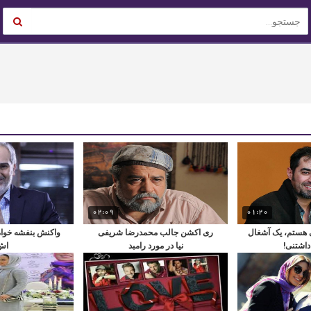
02:09
01:20
هستم، یک آشغال
ری اکشن جالب محمدرضا شریفی
واکنش بنفشه خواه
اشتنی!
نیا در مورد رامبد
اش