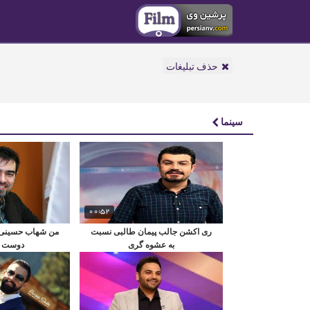
حذف تبلیغات
سینما
00:52
ری اکشن جالب پیمان طالبی نسبت
من شهاب حسینی 
به عشوه گری
دوست د