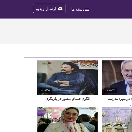
ارسال ویدیو
دسته ها
01:28
00:56
 در مورد مدرسه
الگوی حسام منظور در بازیگری