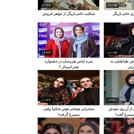
00:38
01:05
 خانم بازیگر
شکایت خانم بازیگر از جواهر فروش
02:33
00:25
ش طباطبایی به
نمره لباس هنرمندان در جشنواره
زتی
فجر امسال ؟
01:36
02:40
 از آرزوی خودش
سخنرانی هیجانی هوتن شکیبا وقتی
سیمرغ گفت!
سیمرغ گرفت!