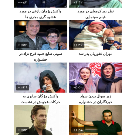
00:53
01:47
نظر زیباکرمعلی در مورد
واکنش پژمان بازغی در مورد
فیلم سینمایی
عشوه گری مجری ها
00:54
00:36
مهران غفوریان پدر شد
سوتی ضایع حمید فرخ نژاد در
جشنواره
01:39
05:52
زیر سوال بردن سواد
واکنش مژگان صابری به
خبرنگاران در جشنواره
حرکات عجیبش در نشست
خبری شعله‌ ور!
00:53
01:45