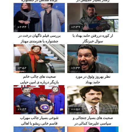
کنفرانس خبری
02:44
02:39
ار کوره دررفتن حامد بهداد با
بررسی فیلم ناگهان درخت در
سوال خبرنگار
جشنواره با هنرمندی مهناز
افشار
03:52
06:34
نظر بهروز وثوق در مورد
صحبت های جالب خانم
حامد بهداد
بازیگر درباره ی امین حیایی
00:24
00:58
صحبت های بسیار جنجالی و
شوخی بسیار جالب مهراب
سیاسی علیرضا کمالی در
قاسم خانی ریشو با اهالی
جشنواره
هنر