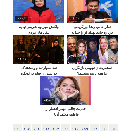
00:53
01:47
نظر جالب رضا میرکریمی
واکنش مهراوه شریفی نیا به
درباره حامد بهداد: او را خدا به
انتقاد های مردم!
ما داد!
29:48
02:20
دستمزدهای نجومی بازیگران
نقد بسیار تند و وحشتناک
ما همه با هم هستیم؟
فراستی از فیلم درخونگاه
02:03
حمایت جالبِ مهناز افشار از
فاطمه معتمد آریا !
١٦٦
١٦٥
١٦٤
١٦٣
١٦٢
١٦١
١٦٠
١٥٩
١٥٨