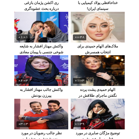
خداحافظی پولاد کیمیایی با
ری‌ اکشن پژمان بازغی
سینمای ایران!
درباره بحث عشوه‌گری
مجریان تلویزیون
01:01
00:48
ملاک‌های الهام حمیدی برای
واکنش مهناز افشار به شایعه
انتخاب همسرش
شوخی جنسی با پیمان معادی
02:03
01:03
الهام حمیدی پشت پرده
واکنش جالب مهناز افشار به
نگفتن ماجرای طلاقش در
پیرزن بودنش
برنامه دورهمی را لو داد
03:13
01:39
توضیح مژگان صابری در مورد
نظر جالب رضویان در مورد
رفتار بسیار عجیبش در
برنده شدنش در جشنواره