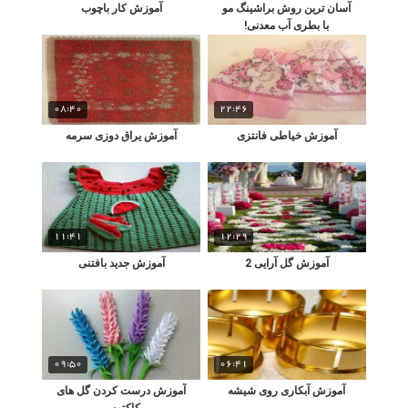
آسان ترین روش براشینگ مو
آموزش کار باچوب
با بطری آب معدنی!
08:40
22:46
آموزش خیاطی فانتزی
آموزش یراق دوزی سرمه
11:41
12:29
آموزش گل آرایی 2
آموزش جدید بافتنی
09:50
06:41
آموزش آبکاری روی شیشه
آموزش درست کردن گل های
کاکتوس