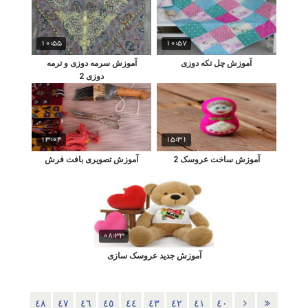
10:55
10:57
آموزش چل تکه دوزی
آموزش سرمه دوزی و ترمه
دوزی 2
13:04
15:31
آموزش ساخت عروسک 2
آموزش تصویری بافت فرش
08:33
آموزش جدید عروسک سازی
٤٨
٤٧
٤٦
٤٥
٤٤
٤٣
٤٢
٤١
٤٠