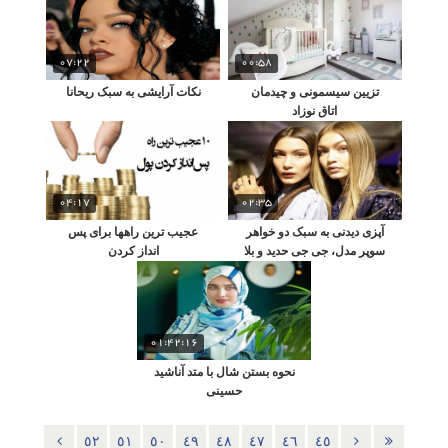
07:22
00:58
تزیین سیسمونی و چیدمان
نکات آرایشی به سبک ریحانا
اتاق نوزاد
04:17
02:35
آپزی دیدنی به سبک دو خواهر
عجیب ترین راهها برای پس
سوپر مدل، جی جی حدید و بلا
انداز کردن
حدید!
01:42:16
نحوه بستن شال با متد آناشید
حسینی
٥٢
٥١
٥٠
٤٩
٤٨
٤٧
٤٦
٤٥