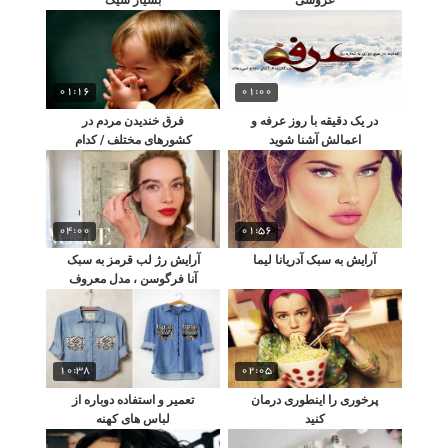
01:16
01:00
در یک دقیقه با روز عرفه و
فرق خندیدن مردم در
اعمالش آشنا شوید
کشورهای مختلف / کدام
احمقانه تر است؟
04:00
01:56
آرایش به سبک آدریانا لیما
آرایش رژ لب قرمز به سبک
آنا فرگوسن ، مدل معروف
آمریکایی
10:38
02:05
پرخوری را اینطوری درمان
تعمیر و استفاده دوباره از
کنید
لباس های كهنه