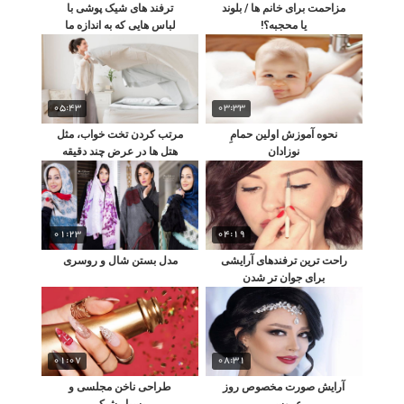
مزاحمت برای خانم ها / بلوند
ترفند های شیک پوشی با
یا محجبه؟!
لباس هایی که به اندازه ما
نیستند!
05:43
03:33
نحوه آموزش اولین حمامِ
مرتب کردن تخت خواب، مثل
نوزادان
هتل ها در عرض چند دقیقه
01:23
04:19
راحت ترین ترفندهای آرایشی
مدل بستن شال و روسری
برای جوان تر شدن
01:07
08:31
آرایش صورت مخصوص روز
طراحی ناخن مجلسی و
عروسی
بسیار شیک