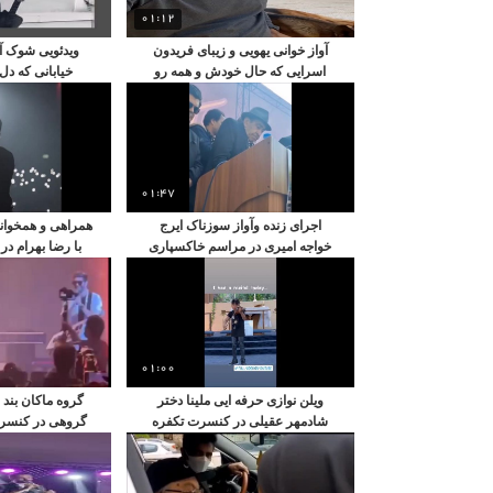
01:12
آواز خوانی یهویی و زیبای فریدون
ویدئویی شوک آو
اسرایی که حال خودش و همه رو
خیابانی که دل 
خوب کرد
01:47
اجرای زنده وآواز سوزناک ایرج
خواجه امیری در مراسم خاکسپاری
با رضا بهرام د
استاد اکبر گلپا
تهر
01:00
ویلن نوازی حرفه ایی ملینا دختر
گروه ماکان بند
شادمهر عقیلی در کنسرت تکفره
گروهی در کنسرشا
کر