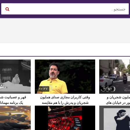
00:27
01:57
ایون شجریان و
وقتی کاربران مجازی صدای همایون
قهر و عصبانیت شدی
ر در خیابان های
شجریان و پدرش را با هم مقایسه
یک برنامه مهمانا
ان
کردند