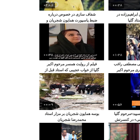
04:08
00:28
براهیم‌زاده در
شفاف سازی در خصوص درباره
اد گلپا
ضبط پاسپورت همایون شجریان و
سحر دولتشاهی در فرودگاه
00:38
01:28
سی مصطفی راغب
فیلم از روایت همسر مرحوم اکبر
ری مرحوم اکبر
گلپا از خواب عجیبی که استاد قبل از
انی
فوتش دید
00:09
00:56
سپید»مرحوم گلپا
بوسه همایون شجریان بر مزار استاد
نی» در کنسرتش
محمدرضا شجریان