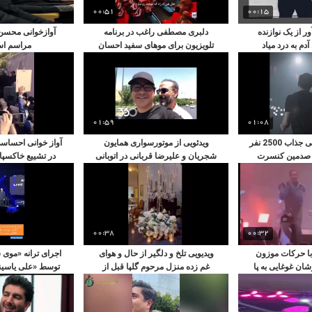
00:51
00:15
ر از یک نوازنده
دلبری مصطفی راغب در برنامه
آوازخوانی محسن ا
آدم به درد میاد
تلویزیون برای موهای سفید احسان
مراسم است
علیخانی
01:59
01:08
همراهی و همخوانی جذاب 2500 نفر
ویدئویی از موتورسواری همایون
آواز خوانی احسا
ر صدمین کنسرت
شجریان و علیرضا قربانی در اتوبانی
در تشییع خاکسپا
ان
در تهران
گلپایگ
00:38
00:32
 با حرکات موزون
ویدیویی تلخ و دلگیر از حال و هوای
اجرای ترانه «موی 
ن غوغایی به پا
غم زده منزل مرحوم گلپا قبل از
توسط «علی یاسی
دند
خاکسپاری