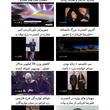
به پا کرد
کسی باورش نمی شد
01:41
01:22
آخرین کنسرت بزرگ تابستانه
سورپرایز باورنکردنی امیر
«علیرضا قربانی» با حضور
مقاره در کنسرت برج میلاد به
بیش از ۸۵ هزار نفر
مناسبت تولد رهام
00:33
01:04
می دانستید « زنانه‌ بودن
کاهش وزن 50 کیلویی سالار
صدای خواننده مرد » باعث
عقیلی ؛ ویدیویی شوکه کننده
لغو کنسرتش شد ؟
قبل و بعد از لاغری ایشان
00:58
01:59
مهمان های ویژه در کنسرت
غوغای نوازندگی فرح فارسی
علیرضا قربانی از ساره بیات
زن ایرانی در میان نوازندگان
تا همسر سروش صحت
مرد عرب زبان