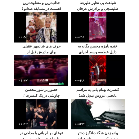
شباهت بی نظیر علیرضا
جذاب‌ترین و متفاوت‌ترین
طلیسچی و برادرش عرفان
قسمت در مسابقه صداتو ؛
که عاشقانه دوستش دارد
شرکت کننده به یاد پدرش
خواند
00:51
00:28
خنده بامزه محسن یگانه به
حرف های شادمهر عقیلی
دلیل عطسه وسط اجرای
برای مادرش قبل از
آهنگ در کنسرت
درگذشتش
01:47
00:38
کنسرت بهنام بانی به مراسم
حضور پر شور محسن
پاتختی عروس تبدیل شد؛
چاوشی در یک کنسرت ؛
ببینید تا باور کنید
سالن رو هوا رفت
00:43
00:33
پیانو زدن شگفت‌انگیز دختر
غوغای بهنام بانی با مداحی در
چادری که سر و صدای زیادی
دامغان شب های محرم ؛