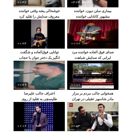
01:42
04:24
بیماری سلن دیون، خواننده
خوشحالی پشه وقتی خواننده
مشهور کانادایی خواننده
معروف صدایش را تقلید کرد
معروف تایتانیک چیست؟
00:24
01:10
صدای فوق العاده خواننده مرد
توانایی فوق‌العاده و شگفت
ایرانی که صدایش شباهت
انگیز یک دختر جوان با حجاب
بسیار زیادی به خانمها دارد
کامل در گیتار نوازی
00:29
01:00
همخوانی جالب مردم بر مزار
اعتراف جالب علیرضا
مادر شادمهر عقیلی در تهران
طلیسچی به تقلید از روی
دست انریکه ایگلسیاس
01:12
00:53