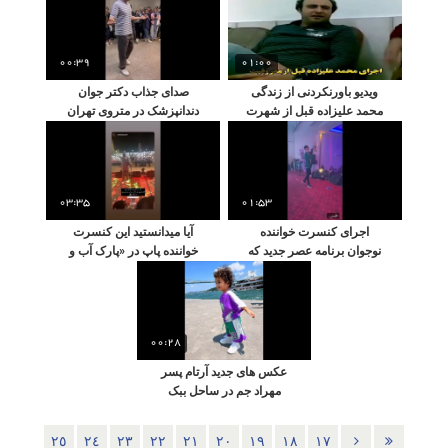
00:39
01:00
ویدیو باورنکردنی از زندگی
صدای جذاب دکتر جوان
محمد علیزاده قبل از شهرت
دندانپزشک در متروی تهران
و کاشت مو
که همه را مبهوت کرد
03:35
01:53
اجرای کنسرت خواننده
آیا میدانستید این کنسرت
نوجوان برنامه عصر جدید که
خواننده پاپ در «پارک آب و
چه زود بزرگ شد
آتش» رایگان برگزار شد؟
00:28
عکس های جدید آرتام پسر
مهراد جم در ساحل ببک
استانبول ؛ چه زود بزرگ شد
٢٥
٢٤
٢٣
٢٢
٢١
٢٠
١٩
١٨
١٧