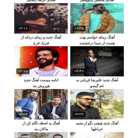
03:18
02:35
آهنگ زیبای حواسم بهت
آهنگ جدید و زیبای دردانه از
هست از سینا درخشنده
فرزاد فرخ
03:10
04:40
آهنگ جدید علیرضا قربانی به
ادامه میدمت آهنگ جدید
نام گیسو
هوروش بند
04:03
03:36
آهنگ جدید هیچی نگو از مجید
آهنگ یه لحظه نگام کن از
خراطها
ماکان بند