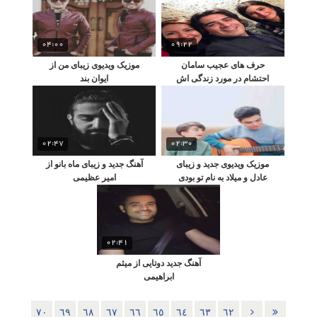
04:00
09:22
حرف های عجیب سامان
موزیک ویدیوی زیبای من از
احتشام در مورد زندگی اش
ایوان بند
02:47
02:30
موزیک ویدیوی جدید و زیبای
آهنگ جدید و زیبای ماه بانو از
عادل و میلاد به نام تو بودی
امیر عظیمی
دوای دردم
02:41
آهنگ جدید دوتایی از میثم
ابراهیمی
٧٠
٦٩
٦٨
٦٧
٦٦
٦٥
٦٤
٦٣
٦٢