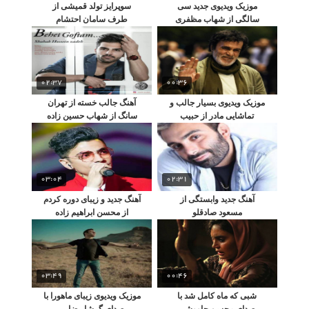
موزیک ویدیوی جدید سی
سوپرایز تولد قمیشی از
سالگی از شهاب مظفری
طرف سامان احتشام
02:37
00:36
موزیک ویدیوی بسیار جالب و
آهنگ جالب خسته از تهران
تماشایی مادر از حبیب
سانگ از شهاب حسین زاده
03:04
02:31
آهنگ جدید وابستگی از
آهنگ جدید و زیبای دوره کردم
مسعود صادقلو
از محسن ابراهیم زاده
03:49
00:46
شبی که ماه کامل شد با
موزیک ویدیوی زیبای ماهورا با
صدای محسن چاووشی
صدای گرشا رضایی