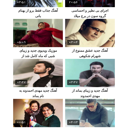
03:51
20:56
اجرای بی نظیر و احساسی
آهنگ جذاب فقط برو از بهنام
گروه سون در برج میلاد
بانی
05:09
03:04
آهنگ جدید عشق ممنوع از
موزیک ویدیوی جدید و زیبای
شهرام شکوهی
شبی که ماه کامل شد از
محسن چاووشی
03:47
03:47
آهنگ جدید و زیبای بماند از
آهنگ جدید مهدی احمدوند به
مهدی احمدوند
نام بماند
00:51
04:13