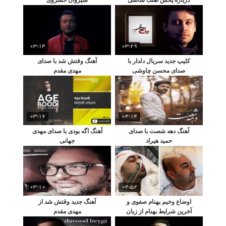
مانکن در مدارس!
03:14
03:29
کلیپ جدید سریال دلدار با
آهنگ وقتش شد با صدای
صدای محسن چاوشی
مهدی مقدم
03:16
04:14
آهنگ دهه شصت با صدای
آهنگ اگه بودی با صدای مهدی
حمید هیراد
جهانی
03:10
04:52
اوضاع وخیم بهنام صفوی و
آهنگ جدید وقتش شد از
آخرین شرایط بهنام از زبان
مهدی مقدم
پدرش