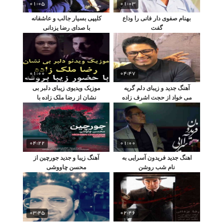
01:05
01:03
بهنام صفوی دار فانی را وداع
کلیپی بسیار جالب و عاشقانه
گفت
با صدای رضا یزدانی
01:00
04:47
آهنگ جدید و زیبای دلم گریه
موزیک ویدیوی زیبای دلبر بی
می خواد از حجت اشرف زاده
نشان از رضا ملک زاده با
بازی زیبا بروفه
04:22
01:00
اهنگ جدید فریدون آسرایی به
آهنگ زیبا و جدید جورچین از
نام شب روشن
محسن چاووشی
03:45
02:46