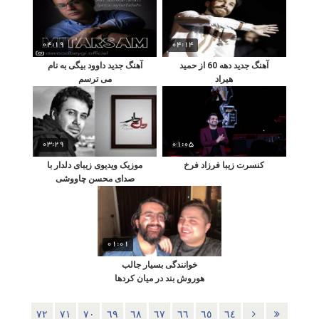
04:19
04:14
آهنگ جدید دهه 60 از حمید
آهنگ جدید داوود بیگی به نام
هیراد
می ترسم
03:29
01:05
کنسرت زیبا فرزاد فرخ
موزیک ویدیوی زیبای دلدار با
صدای محسن چاووشی
01:01
خوانندگی بسیار جالب
هوروش بند در میان کردها
٧٢
٧١
٧٠
٦٩
٦٨
٦٧
٦٦
٦٥
٦٤