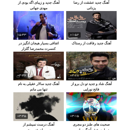
آهنگ جدید عشقت از رضا
آهنگ جدید و زیبای اگه بودی از
یزدانی
مهدی جهانی
15:43
01:52
آهنگ جدید رفاقت از رستاک
اتفاقی بسیار هیجان انگیز در
کنسرت محمدرصا گلزار
03:46
03:28
آهنگ شاد و جدید تو دل برو از
آهنگ جدید سالار عقیلی به نام
فاتح نورایی
تنها می مانم
03:45
03:15
صحبت های طنز دو مجری
آهنگ درست نمیشم از
درباره پخش آهنگ ساسی
سیروان خسروی