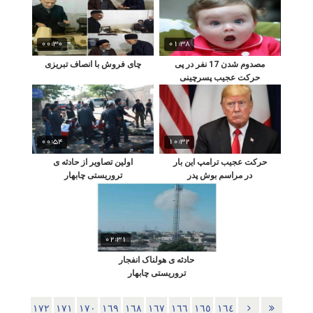
00:30
01:38
مصدوم شدن 17 نفر در پی
چای فروش با انصاف تبریزی
حرکت عجیب پسرچینی
00:54
10:32
حرکت عجیب ترامپ این بار
اولین تصاویر از حادثه ی
در مراسم بوش پدر
تروریستی چابهار
02:31
حادثه ی هولناک انفجار
تروریستی چابهار
١٧٢
١٧١
١٧٠
١٦٩
١٦٨
١٦٧
١٦٦
١٦٥
١٦٤