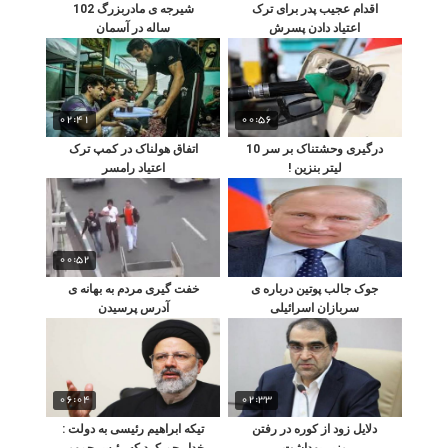
اقدام عجیب پدر برای ترک
شیرجه ی مادربزرگ 102
اعتیاد دادن پسرش
ساله در آسمان
02:41
00:56
درگیری وحشتناک بر سر 10
اتفاق هولناک در کمپ ترک
لیتر بنزین !
اعتیاد رامسر
00:52
جوک جالب پوتین درباره ی
خفت گیری مردم به بهانه ی
سربازان اسرائیلی
آدرس پرسیدن
06:04
02:33
دلایل زود از کوره در رفتن
تیکه ابراهیم رئیسی به دولت :
وزیر بهداشت
خدا رحم کرد که رئیس جمهور