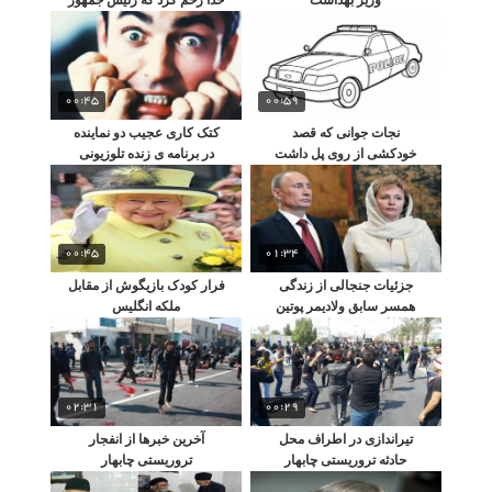
نشدم
00:45
00:59
نجات جوانی که قصد
کتک کاری عجیب دو نماینده
خودکشی از روی پل داشت
در برنامه ی زنده تلوزیونی
توسط پلیس
00:45
01:34
جزئیات جنجالی از زندگی
فرار کودک بازیگوش از مقابل
همسر سابق ولادیمر پوتین
ملکه انگلیس
02:31
00:29
تیراندازی در اطراف محل
آخرین خبرها از انفجار
حادثه تروریستی چابهار
تروریستی چابهار