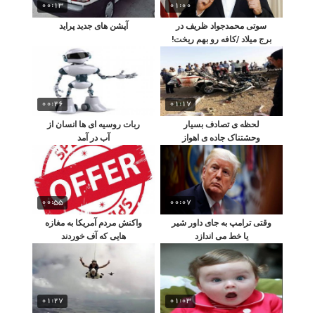
00:13
01:00
سوتی محمدجواد ظریف در
آپشن های جدید پراید
برج میلاد /کافه رو بهم ریخت!
00:26
01:17
لحظه ی تصادف بسیار
ربات روسیه ای ها انسان از
وحشتناک جاده ی اهواز
آب در آمد
00:55
00:07
وقتی ترامپ به جای داور شیر
واکنش مردم آمریکا به مغازه
یا خط می اندازد
هایی که آف خوردند
01:27
01:03