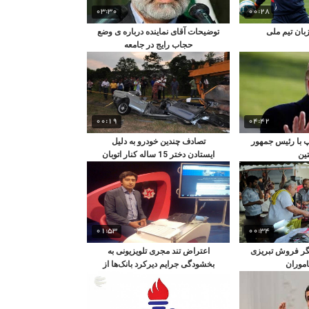
03:30
00:28
بان تیم ملی
توضیحات آقای نماینده درباره ی وضع
حجاب رایج در جامعه
00:19
04:42
با رئیس جمهور
تصادف چندین خودرو به دلیل
تین
ایستادن دختر 15 ساله کنار اتوبان
01:53
00:34
گر فروش تبریزی
اعتراض تند مجری تلویزیونی به
موران
بخشودگی جرایم دیرکرد بانک‌ها از
جیب مردم