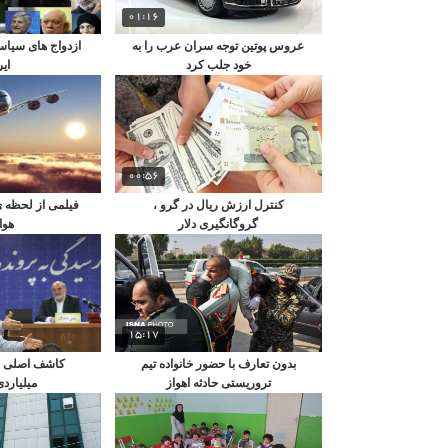
01:16
عروس پوتین توجه سران عرب را به
ازدواج‌ های سیاس
خود جلب کرد
ای
00:56
کنترل ارزش ریال در گرو ،
فیلمی از لحظه 
گروگانگیری دلار
هوا
15:17
بدون تعارف با حضور خانواده تیم
تروریستی حادثه اهواز
میلیاردی