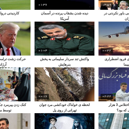
01:36
03:59
ی باور نکردنی در
دیده شدن بشقاب پرنده در آسمان
کاردیدنی درواز
ران
آمریکا
01:04
00:32
ی فرود اضطراری
واکنش تند سردار سلیمانی به پخش
حرکت زشت ترامپ 
پیما
بنرهایش
آرژان
00:16
02:22
کاشف اصلی اختلاس 3 هزار
لحظه ی خولناک خودکشی مرد جوان
کتک زدن پیرمرد ج
 که بود؟
تهرانی از روی پل
توسط ما