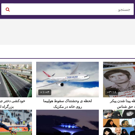
01:04
03:18
ه پیدا شدن پیکر
لحظه ی وحشتناک سقوط هواپیما
خودکشی دختر جوان
 حق شناس
روی خانه در مکزیک
بزرگراه ا