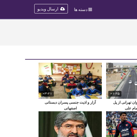
ارسال ویدیو
دسته ها
03:21
01:25
 تهرانی از پل
آزار و اذیت جنسی پسران دبستانی
مام علی
اصفهانی