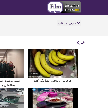
حذف تبلیغات
خبر
00:35
فرق موز و پلانتین حتما نگاه کنید
حضور محمود احمدی
محافظان و ت