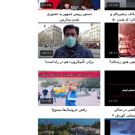
00:25
01:16
ادف زنجیره‌ای و
دستور رییس جمهور به حضوری
مرگبار در خوزستان؛ له شدن ۵۰
شدن مدارس
رو
02:10
04:11
ی هنوز زنده‌اند؟
برادر «اُمیکرون» هم در راه است!
00:06
01:00
کشی در سالن
رقص عروسک‌ها ممنوع!
نمایی کورش +
و