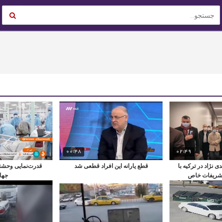
00:48
02:49
 نژاد در ترکیه با
قطع یارانه این افراد قطعی شد
قدرت‌نمایی وحشتن
شریفات خاص
جها