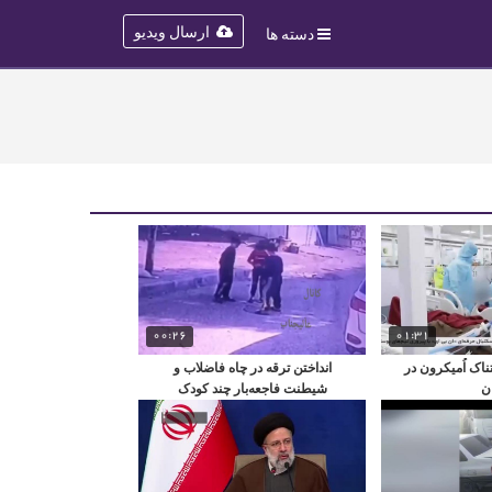
ارسال ویدیو
دسته ها
00:26
01:31
اک اُمیکرون در
انداختن ترقه در چاه فاضلاب و
ن
شیطنت فاجعه‌بار چند کودک