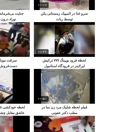
01:07
سرو غذا در المپیک زمستانی پکن
جنایت بی‌شرمانه 
توسط ربات
نوزاد درون
00:26
لحظه فرود بویینگ ۷۷۷ ترکیش
سرقت موبای
ایرلاینز در فرودگاه استانبول
دست‌فروش د
00:51
فیلم لحظه شلیک مرد زن نما در
لحظه خودکشی غم‌ا
مطب دکتر عفونی
عاشق مقابل چشم 
۸+