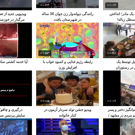
00:44
01:14
یک مادر؛ انداختن
رانندگی دیوانه‌وار زن جوان 30 ساله
ویدیویی جدید از تص
 سطل زباله!
در شهرستان بافت
خود
01:53
00:20
ل توسط یک
رابطه رژیم غذایی و کمبود خواب با
آیا خدمه کشتی سانچ
ر رستوران
افزایش وزن
00:05
00:06
نگیز دختر و پسر
ویدیو جشن تولد سردار آزمون در
درگیری و چاقو
مردم در مشهد /
کنار خانواده
نمایش پردیس سی
۱
ویدی