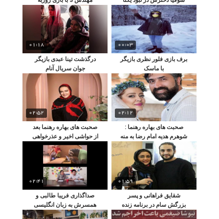
ناصر
حصاری
01:18
00:03
برف بازی فلور نظری بازیگر
درگذشت تینا عبدی بازیگر
با ماسک
جوان سریال آنام
02:52
02:12
صحبت های بهاره رهنما :
صحبت های بهاره رهنما بعد
شوهرم هدیه امام رضا به منه
از حواشی اخیر و عذرخواهی
دوباره !
02:41
01:59
شقایق فراهانی و پسر
صداگذاری فریبا طالبی و
بزرگش سام در برنامه زنده
همسرش به زبان انگلیسی
رضا رشیدپور
برای فیلم کارتونی