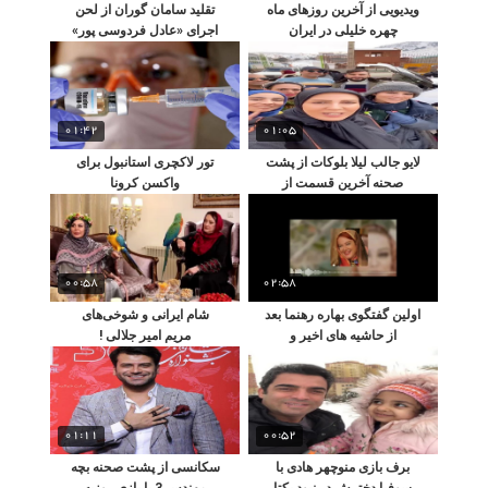
ویدیویی از آخرین روزهای ماه
تقلید سامان گوران از لحن
چهره خلیلی در ایران
اجرای «عادل فردوسی پور»
01:42
01:05
لایو جالب لیلا بلوکات از پشت
تور لاکچری استانبول برای
صحنه آخرین قسمت از
واکسن کرونا
سرنوشت
00:58
02:58
اولین گفتگوی بهاره رهنما بعد
شام ایرانی و شوخی‌های
از حاشیه های اخیر و
مریم‌ امیر جلالی !
عذرخواهی مجدد
01:11
00:52
برف بازی منوچهر هادی با
سکانسی از پشت صحنه بچه
سوفیا دخترش در نبود یکتا
مهندس 3 با بازی روزبه