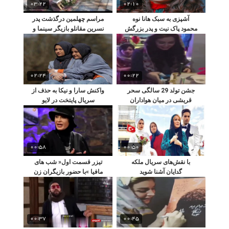
03:22
02:10
آشپزی به سبک هانا نوه
مراسم چهلمین درگذشت پدر
محمود پاک نیت و پدر بزرگش
نسرین مقانلو بازیگر سینما و
تلویزیون
02:24
00:22
جشن تولد 29 سالگی سحر
واکنش سارا و نیکا به حذف از
قریشی در میان هواداران
سریال پایتخت در لایو
00:58
00:50
با نقش‌های سریال ملکه
تیزر قسمت اول« شب های
گدایان آشنا شوید
مافیا »با حضور بازیگران زن
00:37
00:45