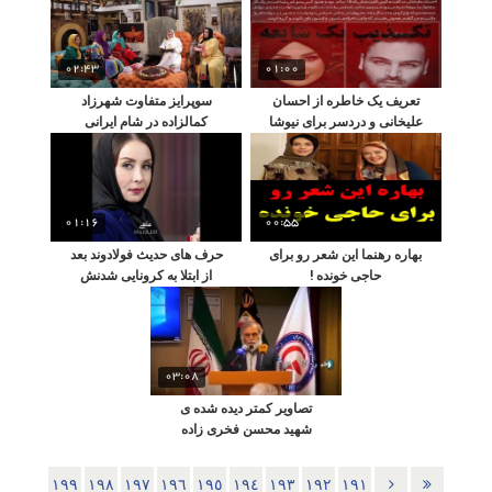
02:43
01:00
تعریف یک خاطره از احسان
سوپرایز متفاوت شهرزاد
علیخانی و دردسر برای نیوشا
کمالزاده در شام ایرانی
ضیغمی
01:16
00:55
بهاره رهنما این شعر رو برای
حرف های حدیث فولادوند بعد
حاجی خونده !
از ابتلا به کرونایی شدنش
03:08
تصاویر کمتر دیده شده ی
شهید محسن فخری زاده
١٩٩
١٩٨
١٩٧
١٩٦
١٩٥
١٩٤
١٩٣
١٩٢
١٩١