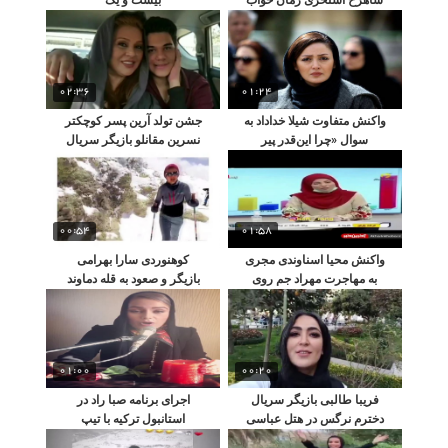
02:36
01:24
واکنش متفاوت شیلا خداداد به
جشن تولد آرین پسر کوچکتر
سوال «چرا این‌قدر پیر
نسرین مقانلو بازیگر سریال
شدی؟!»
دل
00:54
01:58
واکنش محیا اسناوندی مجری
کوهنوردی سارا بهرامی
به مهاجرت مهراد جم روی
بازیگر و صعود به قله دماوند
آنتن زنده
01:00
00:20
فریبا طالبی بازیگر سریال
اجرای برنامه صبا راد در
دخترم نرگس در هتل عباسی
استانبول ترکیه با تیپ
اصفهان
جدیدش