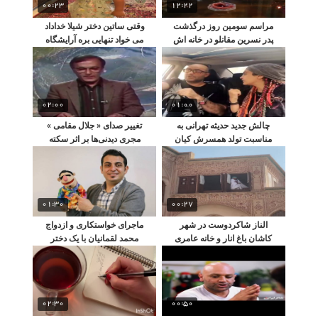
00:23
12:22
مراسم سومین روز درگذشت
وقتی ساتین دختر شیلا خداداد
پدر نسرین مقانلو در خانه اش
می خواد تنهایی بره آرایشگاه
02:00
01:00
چالش جدید حدیثه تهرانی به
تغییر صدای « جلال مقامی »
مناسبت تولد همسرش کیان
مجری دیدنی‌ها بر اثر سکته
مقدم
01:30
00:27
الناز شاکردوست در شهر
ماجرای خواستکاری و ازدواج
کاشان باغ انار و خانه عامری
محمد لقمانیان با یک دختر
ها
شیرازی
02:30
00:50