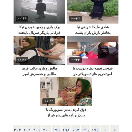
00:14
00:32
شادی ملیکا شریفی نیا
برف بازی و زمین خوردن نیکا
بخاطر بارش باران پشت
فرقانی بازیگر سریال پایتخت
صحنه نجلا
00:36
00:43
شوخی نعیمه نظام دوست با
چالش و بازی جالب فریبا
لغو تحریم های تسهیلاتی در
طالبی و همسرش امیر
بیمارستان
صدهزاری
00:22
ذوق کردن مادر عموپورنگ با
دیدن برنامه های پسرش از
تلویزیون
٢٠٣
٢٠٢
٢٠١
٢٠٠
١٩٩
١٩٨
١٩٧
١٩٦
١٩٥