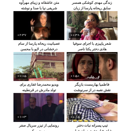
زندگی مهدی کوشکی همسر
متن عاشقانه و زیبای مهرآوه
سابق ریحانه پارسا از زبان
شریفی نیا با صدا و نوشته
خودش
خودش
02:37
00:38
شعر پاییزی با اجرای سوفیا
عصبانیت ریحانه پارسا از سام
هادی دختر یکتا ناصر
درخشانی در لایو با محسن
افشانی
00:05
01:50
فاطمیا بهارمست بازیگر
ویدیو محمدرضا غفاری برای
نقش نغمه در از سرنوشت
تولد مادرش در قرنطینه
01:03
00:15
تیپ پسرانه نبات دختر
رونمایی از تیزر سریال صفر
شاهرخ استخری زمان خواب
بیست و یک