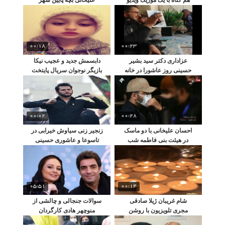
اختصاصی
تهرانم
00:18
00:23
عزاداری دکتر سید بشیر
دابسمش جدید و عجیب نیکا
حسینی روز عاشورا در خانه
بازیگر نوجوان سریال پایتخت
00:02
00:28
احسان علیخانی با دو ماسک
زنجیر زنی سیاوش خیرابی در
در هیئت بنی فاطمه شب
تاسوعا و عاشوری حسینی
عاشورا
05:51
00:14
شام غریبان ژیلا صادقی
سوالات جنجالی و چالشی از
مجری تلویزیون با روشن
منوچهر هادی کارگردان
کردن شمع
سریال دل