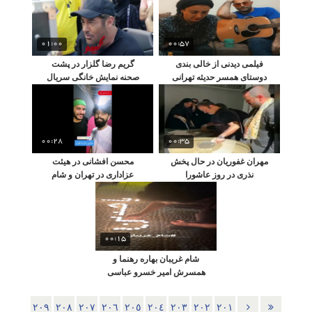
01:00
00:57
فیلمی دیدنی از خالی بندی
گریم رضا گلزار در پشت
دوستای همسر حدیثه تهرانی
صحنه نمایش خانگی سریال
عاشقانه
00:28
00:35
مهران غفوریان در حال پخش
محسن افشانی در هیئت
نذری در روز عاشورا
عزاداری در تهران و شام
غریبان خودش
00:15
شام غریبان بهاره رهنما و
همسرش امیر خسرو عباسی
در حوالی منزلشان
٢٠٩
٢٠٨
٢٠٧
٢٠٦
٢٠٥
٢٠٤
٢٠٣
٢٠٢
٢٠١