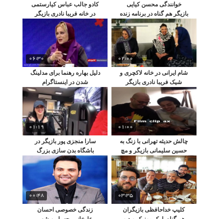
خوانندگی محسن کیایی
کادو جالب عباس کیارستمی
بازیگر هم گناه در برنامه زنده
در خانه فریبا نادری بازیگر
06:30
02:00
شام ایرانی در خانه لاکچری و
دلیل بهاره رهنما برای مدلینگ
شیک فریبا نادری بازیگر
شدن در اینستاگرام
ستایش
01:19
01:00
چالش حدیثه تهرانی با زنگ به
سارا منجزی پور بازیگر در
حسین سلیمانی بازیگر و مچ
باشگاه بدن سازی بزرگ
گیری همسر
تهران
00:48
03:35
کلیپ خداحافظی بازیگران
زندگی خصوصی احسان
هم‌ گناه با یک موزیک ویدیو
علیخانی بچه پایین شهر