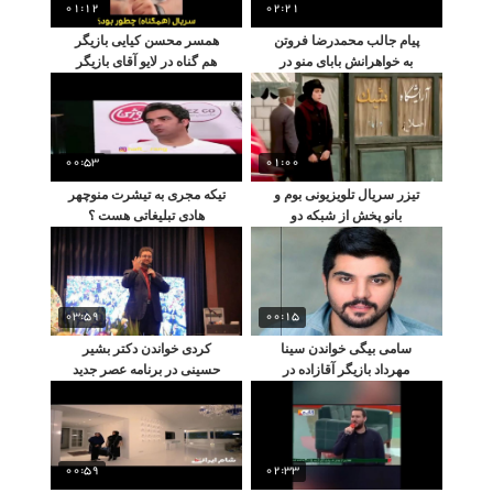
01:12
02:21
پیام جالب محمدرضا فروتن
همسر محسن کیایی بازیگر
به خواهرانش بابای منو در
هم گناه در لایو آقای بازیگر
آوردین
00:53
01:00
تیزر سريال تلویزیونی بوم و
تیکه مجری به تیشرت منوچهر
بانو پخش از شبكه دو
هادی تبلیغاتی هست ؟
03:59
00:15
سامی بیگی خواندن سینا
کردی خواندن دکتر بشیر
مهرداد بازیگر آقازاده در
حسینی در برنامه عصر جدید
ماشین
00:59
02:33