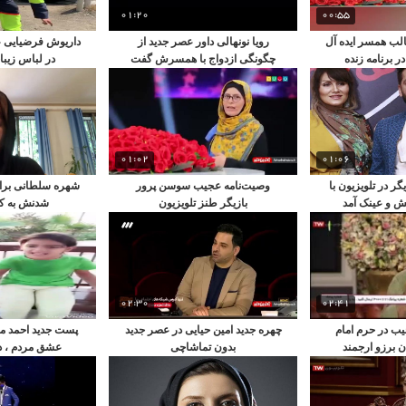
01:20
00:55
لب همسر ایده آل
رویا نونهالی داور عصر جدید از
داریوش فرضیایی 
 برنامه زنده
چگونگی ازدواج با همسرش گفت
در لباس زیبای
01:02
01:06
ر در تلویزیون با
وصیت‌نامه عجیب سوسن پرور
شهره سلطانی برای ب
 و عینک آمد
بازیگر طنز تلویزیون
شدنش به ک
02:30
02:41
یب در حرم امام
چهره جدید امین حیایی در عصر جدید
پست جدید احمد مهر
ن برزو ارجمند
بدون تماشاچی
عشق مردم ، د