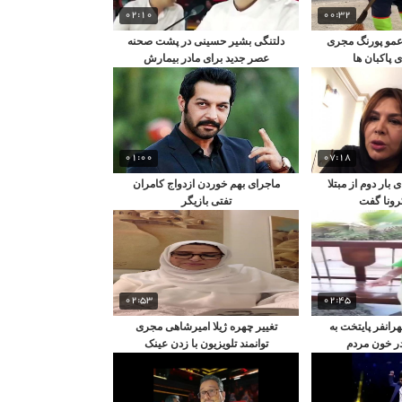
02:10
00:32
عمو پورنگ مجری
دلتنگی بشیر حسینی در پشت صحنه
 پاکبان ها
عصر جدید برای مادر بیمارش
01:00
07:18
ار دوم از مبتلا
ماجرای بهم خوردن ازدواج کامران
رونا گفت
تفتی بازیگر
02:53
02:45
انفر پایتخت به
تغییر چهره ژیلا امیرشاهی مجری
ر خون مردم
توانمند تلویزیون با زدن عینک