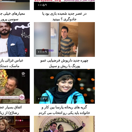
00:59
در عصر جدید شعبده بازی بود یا
معیارهای خیلی جا
جادوگری ؟ ببینید
سوسن پرور در
01:09
چهره جدید داریوش فرضیایی عمو
عباس غزالی بازیگ
پورنگ با ریش و سیبل
ماسک، دستکش
01:47
گریه های ریحانه پارسا بین کار و
اتفاق بسیار عج
خانواده باید یکی رو انتخاب می کردم
رضا(ع) از زبا