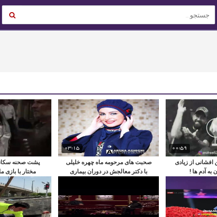
03:15
00:59
افشانی از زیادی
صحبت های مرحومه ماه چهره خلیلی
پشت صحنه سکانس
به آدم ها !
با دکتر معالجش در دوران بیماری
مختار با بازی م
اش