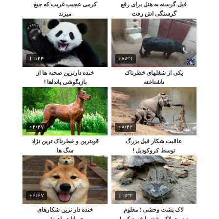
فیل گرسنه به هتل برای رفع
کرمی عجیب غریب که جیغ
گرسنگی اش رفت
میزند
11:24
08:31
یکی از شغلهای خطرناک
خنده دارترین صحنه ها از
ناشناخته
بازیگوشی پانداها !
02:27
00:22
عاقبت شکار فیل بزرگ
قویترین و خطرناک ترین نژاد
توسط کروکودیل !
سگ ها
04:47
01:32
لاک پشت وحشی ؛ معلوم
خنده دار ترین شکارهای
نیست لاک پشته یا خورد کن !
حیوانات باهوش