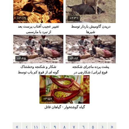
02:19
02:31
دریدن گاومیش باردار توسط
تغییر عجیب آفتاب پرست بعد
شیرها
از نبرد با مارسمی
02:45
03:24
پشت پرده ماجرای شکنجه
شکار و شکنجه وحشتناک
قوچ ایرانی/ شکارچی در
گونه ای از قوچ کم یاب توسط
لباس محیط بان
شکارچیان در هرمزگان
03:57
گیاه گوشتخوار - گیاهان قاتل
١١
١٠
٩
٨
٧
٦
٥