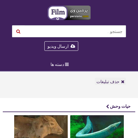
ارسال ویدیو
دسته ها
حذف تبلیغات
حیات وحش