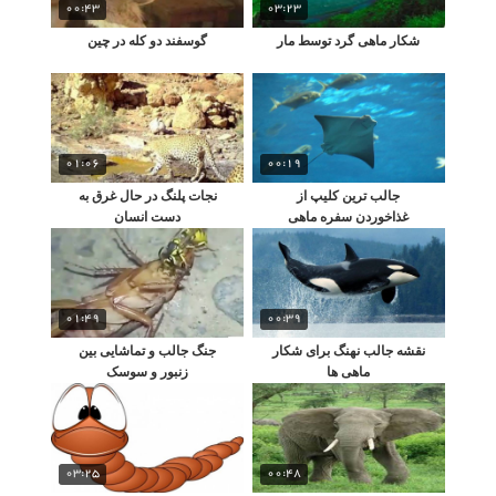
00:43
03:23
شکار ماهی گرد توسط مار
گوسفند دو کله در چین
01:06
00:19
جالب ترین کلیپ از
نجات پلنگ در حال غرق به
غذاخوردن سفره ماهی
دست انسان
01:49
00:39
نقشه جالب نهنگ برای شکار
جنگ جالب و تماشایی بین
ماهی ها
زنبور و سوسک
03:25
00:48