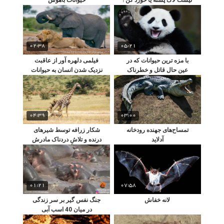
02:38
05:21
با مزه ترین حیوانات که در
فیلمی دلهره آور از عاقبت
عین حال قاتل و خطرناک
نزدیک شدن انسان به حیوانات
هستند| از پاندا تا کانگرو
وحشی
04:39
03:00
تمساح‌های جهنده رودخانه
شکار زرافه توسط شیرهای
آدلاید
درنده و تلاشِ دردناک مادرش
برای نجات جانش
01:21
07:58
لانه خفاش
جنگ نفس گیر بر سر زندگی
در میان 40 اسب آبی