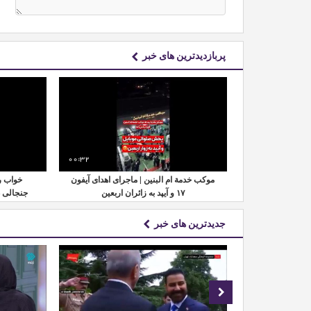
پربازدیدترین های خبر
00:32
00:24
موکب خدمة ام البنین | ماجرای اهدای آیفون
خواب ر
نه رسماً مشخص
۱۷ و آیپد به زائران اربعین
جنجالی 
جدیدترین های خبر