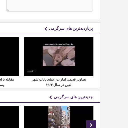
پربازدیدترین های سرگرمی
00:11
00:22
دارس چین | تبدیل
تصاویر قدیمی امارات | نمای نایاب شهر
مقابله با 
کود طبیعی
العین در سال ۱۹۶۲
پسم
جدیدترین های سرگرمی