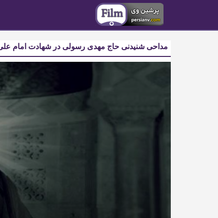
مداحی شنیدنی حاج مهدی رسولی در شهادت امام علی