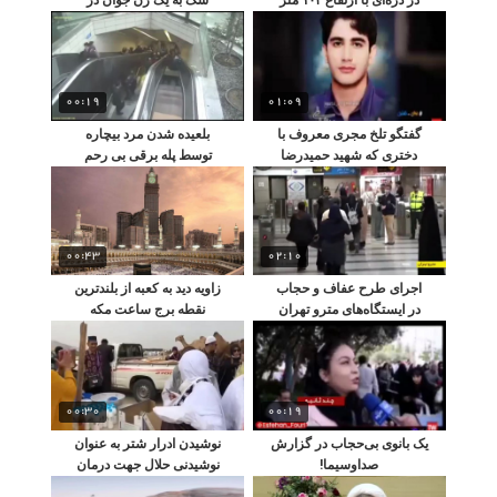
روی طناب ، از دره عبور کرد
شهرک غرب +16
00:19
01:09
گفتگو تلخ مجری معروف با
بلعیده شدن مرد بیچاره
دختری که شهید حمیدرضا
توسط پله برقی بی رحم
الداغی نجاتش داد
00:43
02:10
اجرای طرح عفاف و حجاب
زاویه دید به کعبه از بلندترین
در ایستگاه‌های مترو تهران
نقطه برج ساعت مکه
00:30
00:19
یک بانوی بی‌حجاب در گزارش
نوشیدن ادرار شتر به عنوان
صداوسیما!
نوشیدنی حلال جهت درمان
بیماری‌ها!