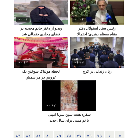
00:22
00:22
رئیس ستاد استهلال دفتر
ویدیو از دختر خانم محجبه در
مقام معظم رهبری: احتمالا
فضای مجازی جنجالی شد
شنبه عید فطر است
00:13
01:24
زنان زندانی در کرج
لحظه هولناک سوختن یک
عروس در مراسمش
00:47
سفره هفت سین سرنا امینی
با تم مسی برای سال جدید
٨٣
٨٢
٨١
٨٠
٧٩
٧٨
٧٧
٧٦
٧٥