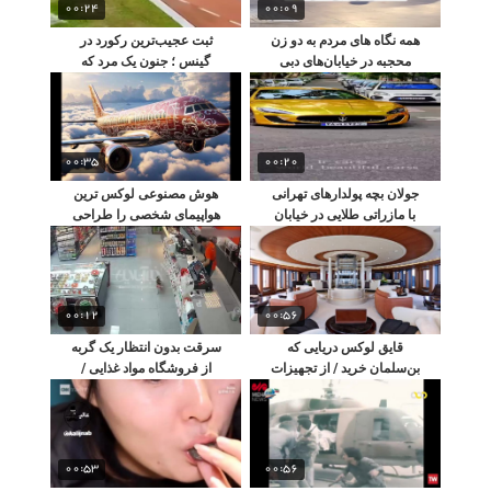
00:24
00:09
همه نگاه های مردم به دو زن
ثبت عجیب‌ترین رکورد در
محجبه در خیابان‌های دبی
گینس ؛ جنون یک مرد که
مرزها را به چالش می‌کشد
00:35
00:20
جولان بچه پولدارهای تهرانی
هوش مصنوعی لوکس ترین
با مازراتی طلایی در خیابان‌
هواپیمای شخصی را طراحی
های شهر
کرد / سرویس خواب رویایی
00:12
00:56
قایق لوکس دریایی که
سرقت بدون انتظار یک گربه
بن‌سلمان خرید / از تجهیزات
از فروشگاه مواد غذایی /
داخل قایق شوکه می شوید
فروشنده شوکه می شود
00:53
00:56