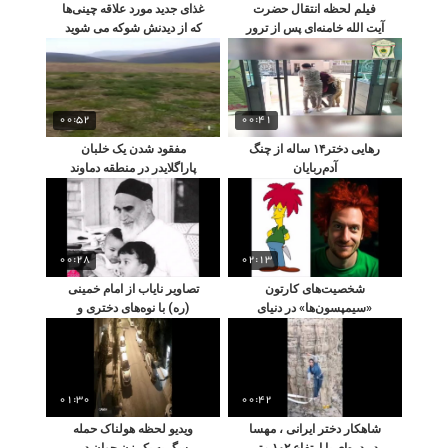
فیلم لحظه انتقال حضرت
غذای جدید مورد علاقه چینی‌ها
آیت الله خامنه‌ای پس از ترور
که از دیدنش شوکه می شوید
به بیمارستان!
00:52
00:41
رهایی دختر۱۴ ساله از چنگ
مفقود شدن یک خلبان
آدم‌ربایان
پاراگلایدر در منطقه دماوند
حین پرواز
00:28
02:13
شخصیت‌های کارتون
تصاویر نایاب از امام خمینی
«سیمپسون‌ها» در دنیای
(ره) با نوه‌های دختری و
واقعی با کمک هوش
پسری
مصنوعی
01:30
00:42
شاهکار دختر ایرانی ، مهسا
ویدیو لحظه هولناک حمله
در دره‌ای با ارتفاع ۱۰۲ متر
سگ به یک زن جوان در