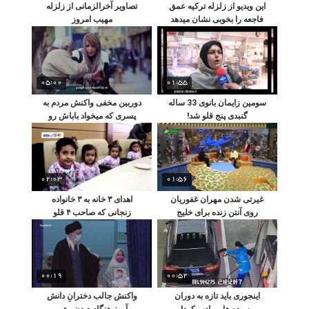
این ویدیو از زلزله ترکیه عمق
تصاویر آخرالزمانی از زلزله
فاجعه را بخوبی نشان میدهد
مهیب امروز
+16
05:00
01:55
سومین زایمان بانوی 33 ساله
دوربین مخفی واکنش مردم به
گنبدی پنج قلو شد!
پسری که میخواد باباش رو
ببره خانه سالمندان
02:03
01:56
غیرتی شدن مهران غفوریان
اهدای ۳ خانه به ۳ خانواده
روی آنتن زنده برای خلیج
زنجانی که صاحب ۴ قلو
فارس
هستند
00:19
00:52
اینجوری باید تازه به دوران
واکنش جالب دخترانِ دانش
رسیده ها رو ادب کرد!
آموز هنگام دیدن رهبر