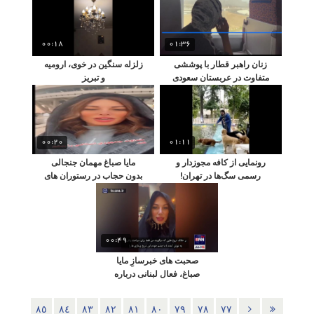
00:18
01:36
زنان راهبر قطار با پوششی
زلزله سنگین در خوی، ارومیه
متفاوت در عربستان سعودی
و تبریز
00:20
01:11
رونمایی از کافه مجوزدار و
مایا صباغ مهمان جنجالی
رسمی سگ‌ها در تهران!
بدون حجاب در رستوران های
تهران
00:49
صحبت های خبرسازِ مایا
صباغ، فعال لبنانی درباره
ایران
٨٥
٨٤
٨٣
٨٢
٨١
٨٠
٧٩
٧٨
٧٧