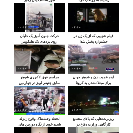
00:22
02:20
فیلم عجیبی که از یک زن در
حرکت جنون‌ آمیز یک خلبان
جشنواره پخش شد!
روی پره‌های یک هلیکوپتر
00:20
00:20
ایده عجیب زن و شوهر جوان
مراسم فوق لاکچری شوهر
برای مبتلا نشدن به کرونا
سابق جنیفر لوپز در چهارمین
ازدواجش
00:17
01:43
ریزپرنده‌هایی که بالای مجتمع
لحظه‌ وحشتناک وقوع زلزله
کارگاهی وزارت دفاع در
شدید خوی از نگاه دوربین های
اصفهان سرنگون شد
مدار بسته