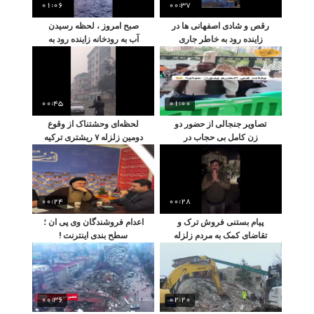
01:06
00:37
رقص و شادی اصفهانی ها در
صبح امروز ، لحظه رسیدن
زاینده رود به خاطر جاری
آب به رودخانه زاینده رود به
شدن مجدد آب در اصفهان
ورودی شهر اصفهان
00:45
01:00
تصاویر جنجالی از حضور دو
لحظه‌ای وحشتناک از وقوع
زن کامل بی حجاب در
دومین زلزله ۷ ریشتری ترکیه
مسجدالنبی
00:24
00:28
پیام بستنی فروش ترک و
اعدام فروشندگان وی‌ پی‌ ان ؛
تقاضای کمک به مردم زلزله
سطح بندی اینترنت !
زده
00:36
02:20