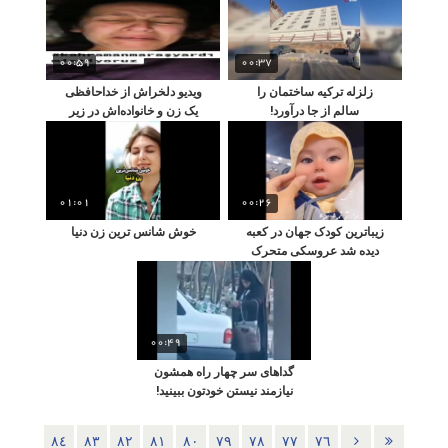
00:59
00:37
زلزله ترکیه ساختمان را
ویدیو دلخراش از خداحافظی
سالم از جا درآورد!
یک زن و خانواده‌اش در زیر
آوار از بازماندگان
01:01
00:26
زیباترین کودک جهان در کعبه
خوش شانس ترین زن دنیا
دیده شد عروسکی متحرک
00:49
گداهای سر چهار راه همشون
نیازمند نیستن خودتون ببینید!
٨٤
٨٣
٨٢
٨١
٨٠
٧٩
٧٨
٧٧
٧٦