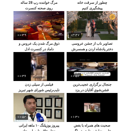
چطور از سرقت خانه
مرگ خواننده رپ 28 ساله
پیشگیری کنیم
روی صحنه کنسرت
00:39
03:47
تصاویر ناب از جشن عروسی
ذوق مرگ شدن یک عروس و
دختر پادشاه اردن و همسرش
داماد در کنسرت ادل
00:36
00:57
جنجال برگزاری عجیب‌ترین
فیلمی از سیلی زدن
فشن‌شویِ آقایان در یزد
نایب‌رئیس شورای شهر تبریز
به یک خبرنگار
00:53
01:30
صحبت های همراه با بغض
پیروز یوزپلنگ ۱۰ ماهه ایرانی
علی رضا شهرداری، تیماگر
دچار علائم نارسایی حاد