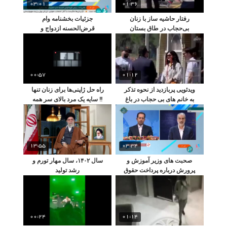
03:01
01:36
رفتار حاشیه ساز با زنان
جزئیات بخشنامه وام
بی‌حجاب در طاق بستان
قرض‌الحسنه ازدواج و
کرمانشاه
فرزندآوری
00:57
01:12
ویدئویی پربازدید از نحوه تذکر
راه حل ژاپنی‌ها برای زنان تنها
به خانم های بی حجاب در باغ
!! سایه یک مرد بالای سر همه
ارم
زنان تنها !
13:55
03:34
صحبت های وزیر آموزش و
سال ۱۴۰۲، سال مهار تورم و
پرورش درباره پرداخت حقوق
رشد تولید
معوقه فرهنگیان
00:24
01:14