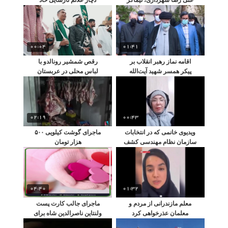
پیروز
کلیوی شد
00:04
01:41
اقامه نماز رهبر انقلاب بر
رقص شمشیر رونالدو با
پیکر همسر شهید آیت‌الله
لباس محلی در عربستان
مطهری
02:19
00:43
ویدیوی خانمی که در انتخابات
ماجرای گوشت کیلویی ۵۰۰
سازمان نظام مهندسی کشف
هزار تومان
حجاب کرد
04:40
01:32
معلم مازندرانی از مردم و
ماجرای جالب کارت پست
معلمان عذرخواهی کرد
ولنتاین ناصرالدین شاه برای
انیس‌الدوله