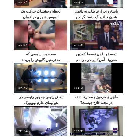
00:08
00:30
پاسخ وزیر ارتباطات به دائمی
لحظه وحشتناک حرکت یک
شدن فیلترینگ اینستاگرام و
اتوبوس شهری در اتوبان
واتس‌اپ
شلوغ تهران
00:14
01:04
تمسخر بایدن توسط کمدین
مصاحبه با پلیسی که
معروف آمریکایی در مراسم
معترضین گلویش را بریدند
ملکه الیزابت
02:27
00:08
ماجرای مرموز جسد رها شده
بغض رئیس جمهور رئیسی در
در محله فلاح چیست؟
هواپیمای عازم نیویورک
04:05
00:24