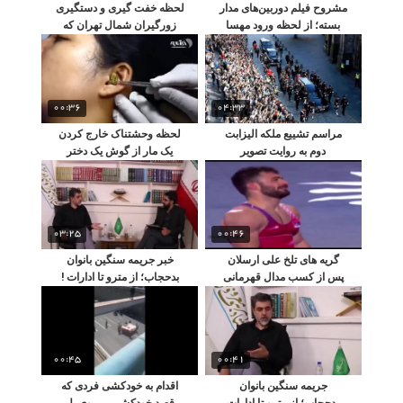
مشروح فیلم دوربین‌های مدار
لحظه خفت گیری و دستگیری
بسته؛ از لحظه ورود مهسا
زورگیران شمال تهران که
امینی تا ایست قلبی
خانم دکتری را بیهوش کردند
00:36
04:33
مراسم تشییع ملکه الیزابت
لحظه وحشتناک خارج کردن
دوم به روایت تصویر
یک مار از گوش یک دختر
جوان + ویدیو
03:25
00:46
گریه های تلخ علی ارسلان
خبر جریمه سنگین بانوان
پس از کسب مدال قهرمانی
بدحجاب؛ از مترو تا ادارات !
کشتی
00:45
00:41
جریمه سنگین بانوان
اقدام به خودکشی فردی که
بدحجاب؛ از مترو تا ادارات
قصد خودکشی بر روی پل