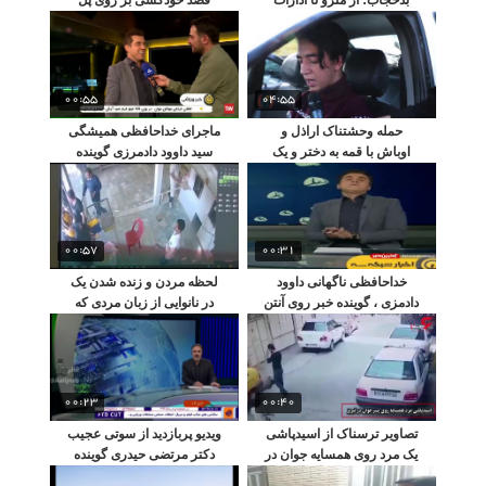
تایید رسمی شد
پیروزی را داشت + ویدیو
00:55
04:55
حمله وحشتناک اراذل و
ماجرای خداحافظی همیشگی
اوباش با قمه به دختر و یک
سید داوود دادمرزی گوینده
زن باردار
خبر ورزشی از تلویزیون
00:57
00:31
خداحافظی ناگهانی داوود
لحظه مردن و زنده شدن یک
دادمزی ، گوینده خبر روی آنتن
در نانوایی از زبان مردی که
زنده
نجاتش داد
00:23
00:40
تصاویر ترسناک از اسیدپاشی
ویدیو پربازدید از سوتی عجیب
یک مرد روی همسایه جوان در
دکتر مرتضی حیدری گوینده
تبریز!
خبر ساعت 14