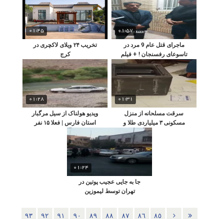
01:45
01:57
ماجرای قتل عام 9 مرد در
تخریب ۲۴ ویلای لاکچری در
تاسوعای رفسنجان ! + فیلم
کرج
جزییات بازداشت قاتل
01:28
01:31
سرقت مسلحانه از منزل
ویدیو هولناک از سیل مرگبار
مسکونی ۳ میلیاردی طلا و
استان فارس | فعلا ۱۵ نفر
دلار در ورامین
جان باخته‌اند ۸ نفر مفقودی
01:24
جا به جایی عجیب پوتین در
تهران توسط لیموزین
مخصوص در تهران
٩٣
٩٢
٩١
٩٠
٨٩
٨٨
٨٧
٨٦
٨٥