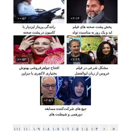
00:52
02:14
پخش پشت صحنه های فیلم
رانندگی پریناز ایزدیار با
ابد و یک روز به مناسبت تولد
کامیون در پشت صحنه
پیمان معادی
ساخت فیلم سینمایی
سرخپوست
00:53
01:29
مشکل شرعی در فیلم
افتتاح جواهرفروشی بهنوش
عروس از زبان ابوالفضل
بختیاری لاکچری با دیزاین
پورعرب در سالروزتولدش
گران قیمت
02:59
جیغ های شرکت‌کننده مسابقه
دورهمی و شیطنت های
مدیری
١١١
١١٠
١٠٩
١٠٨
١٠٧
١٠٦
١٠٥
١٠٤
١٠٣