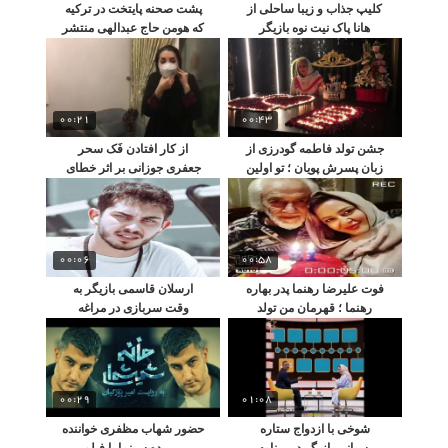
کلیپ جذاب و زیبا ساحلی از
پشت صحنه پایتخت در ترکیه
هانا پاک نیت نوه بازیگر
که هومن حاج عبدالهی منتشر
معروف
کرد
00:21
00:43
جشن تولد فاطمه گودرزی از
از کار افتادن فَک سحر
زبان پسرش پویان ؛ تو اولین
جعفری جوزانی بر اثر خطای
زنی که عاشقش شدم
یک دندانپزشک !
00:06
00:58
فوت علیرضا رهنما پدر بهاره
ارسلان قاسمی بازیگر به
رهنما ؛ قهرمان من تولد
وقت سربازی در مراغه
دوباره ات مبارک
00:29
01:08
شوخی با ازدواج ستاره
حضور شهاب مظفری خواننده
پسیانی بازیگر در برنامه
بر پرده سینما با فیلم