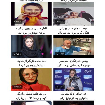
پژمان جمشیدی
سینمایی خانه شیشه ای
00:41
00:38
شیطنت های سارا بهرانی
الناز حبیبی ویدیویی از گریم
هنگام گریم برای یک سریال
کردن خودش را برای یک
سریال منتشر کرد
02:21
01:42
ویدیوی غم‌انگیزی که پسر
دنیا مدنی بازیگر از کادوی
مرحوم گرجستانی در سالگرد
تولدش رونمایی کرد !
پدرش منتشر کرد
03:08
01:00
عذرخواهی زیاد بهنوش
روایت هانیه توسلی بازیگر
بختیاری بعد از تبلیغ برای
گیسو از مشکلات بازیگران
انتخابات
زن در ایران