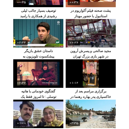
00:35
00:37
پشت صحنه فیلم آکواریوم در
توصیف بسیار جالب لیلی
استانبول با حضور مهناز
رشیدی از همکاری با رامبد
افشار و ایرج قادری
جوان
02:34
00:26
مجید صالحی و پسرش آروین
داستان عشق بازیگر
در شهر بازی بزرگ تهران
پیشکسوت تلویزیون به
همسرش
02:32
01:12
برگزاری مراسم بعد از
گفتگوی خودمانی با هانیه
خاکسپاری پدر بهاره رهنما در
توسلی : تا امروز فقط یک
یک رستوران
خواستگار داشتم
01:00
03:35