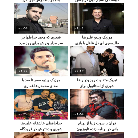
تولد همسرش !
00:58
01:06
موزیک ویدیو علیرضا
شعری که مجید خراطها بر
طلیسچی ای دل غافل با بازی
سر مزار پدرش برای روز مرد
مهدی قایدی
خواند
01:00
00:14
تبریک متفاوت روز پدر رضا
موزیک ویدیو صفر تا صد با
شیری از استانبول برای
صدای محمدرضا غفاری
پدرش
00:30
01:58
قرآن با سوت زیبا از بهنام
خداحافظی عاشقانه علیرضا
بانی در برنامه زنده تلویزیون
شیری و دخترش در فرودگاه
استانبول