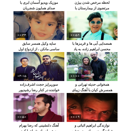
لحظه مرخص شدن بیژن
موزیک ویدیو آسمان ابری با
مرتضوی از بیمارستان با
صدای همایون شجریان
استقبال همسرش
00:34
00:59
همصدایی آبی ها و قرمزها با
سایه وکیل همسر سابق
محسن ابراهیم زاده، به یاد
ساسی مانکن ، از ازدواج اول
میناوند و انصاریان
او و پسرش برسام گفت
04:15
01:00
همخوانی حدیثه تهرانی و
سورپرایز حجت اشرف‌زاده
همسرش کیان با آهنگ زیبای
خواننده در کنار رضا رشیدپور
رضا صادقی
مجری
00:50
00:19
نوازندگی ابراهیم اثباتی و
آهنگ دلنشینی که رضا بهرام
خوانندگی نسیم ادبی در جشن
به همراه مادرش اجرا کرد