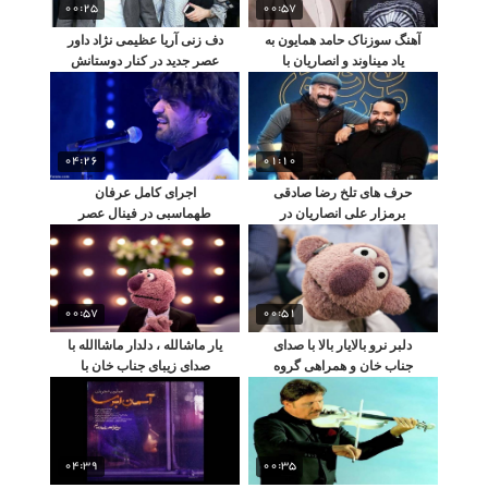
00:25
00:57
آهنگ سوزناک حامد همایون به
دف زنی آریا عظیمی نژاد داور
یاد میناوند و انصاریان با
عصر جدید در کنار دوستانش
همخوانی بازیکنان فوتبال
04:26
01:10
حرف های تلخ رضا صادقی
اجرای کامل عرفان
برمزار علی انصاریان در
طهماسبی در فینال عصر
بهشت زهرا
جدید و بغض احسان علیخانی
00:57
00:51
دلبر نرو بالایار بالا با صدای
یار ماشالله ، دلدار ماشاالله با
جناب خان و همراهی گروه
صدای زیبای جناب خان با
موسیقی بندری
آهنگ بندری !
04:39
00:35