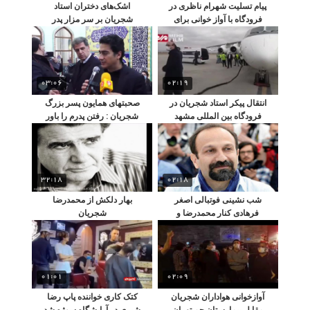
پیام تسلیت شهرام ناظری در
اشک‌های دختران استاد
فرودگاه با آواز خوانی برای
شجریان بر سر مزار پدر
استاد
03:06
02:19
انتقال پیکر استاد شجریان در
صحبتهاى همايون پسر بزرگ
فرودگاه بین المللی مشهد
شجریان : رفتن پدرم را باور
ندارم
32:18
02:18
شب نشینی فوتبالی اصغر
بهار دلکش از محمدرضا
فرهادی کنار محمدرضا و
شجریان
همایون شجریان
01:01
02:09
آوازخوانی هواداران شجریان
کتک کاری خواننده پاپ رضا
مقابل بیمارستان جم تهران
شیری در آرایشگاه سوژه شد