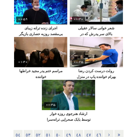
00:59
00:30
شعر خوانی سالار عقیلی
اجرای زنده ترانه زیبای
بالای سر پدرش که در
بی‌مقصد روزبه حصاری بازیگر
کماست
بچه مهندس
01:40
00:25
رولت درست کردن رضا
مراسم ختم پدر مجید خراطها
بهرام خواننده پاپ در منزل
خواننده
00:45
ارشاد هنرجوی روزه‌ خوار
توسط بابک صحرایی ترانه‌سرا
٥٤
٥٣
٥٢
٥١
٥٠
٤٩
٤٨
٤٧
٤٦