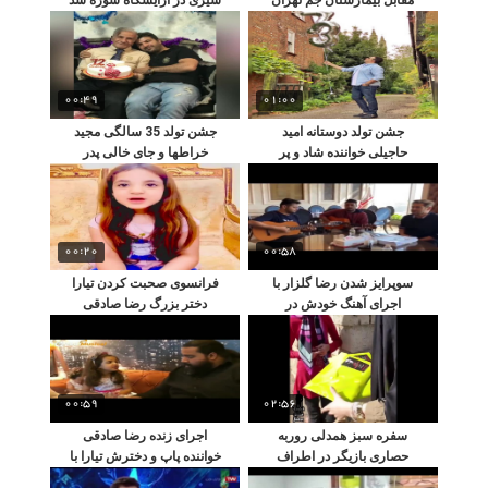
00:49
01:00
جشن تولد دوستانه امید
جشن تولد 35 سالگی مجید
حاجیلی خواننده شاد و پر
خراطها و جای خالی پدر
نشاط در لندن
مرحومش
00:20
00:58
سوپرایز شدن رضا گلزار با
فرانسوی صحبت کردن تیارا
اجرای آهنگ خودش در
دختر بزرگ رضا صادقی
رستوران معروف
00:59
02:56
سفره سبز همدلی روربه
اجرای زنده رضا صادقی
حصاری بازیگر در اطراف
خواننده پاپ و دخترش تیارا با
تهران
پیانو