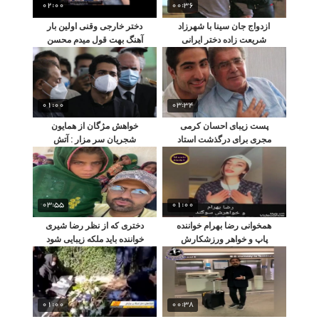
02:00
00:36
ازدواج جان سینا با شهرزاد
‎دختر خارجی وقنی اولین بار
شریعت زاده دختر ایرانی
آهنگ بهت قول میدم محسن
مقیم کانادا
یگانه شنید
01:00
03:34
پست زیبای احسان کرمی
خواهش مژگان از همایون
مجری برای درگذشت استاد
شجریان سر مزار : آتش
شجریان
جاودان رو بخون
03:55
01:00
همخوانی رضا بهرام خواننده
دختری که از نظر رضا شیری
پاپ و خواهر ورزشکارش
خواننده باید ملکه زیبایی شود
01:00
00:38