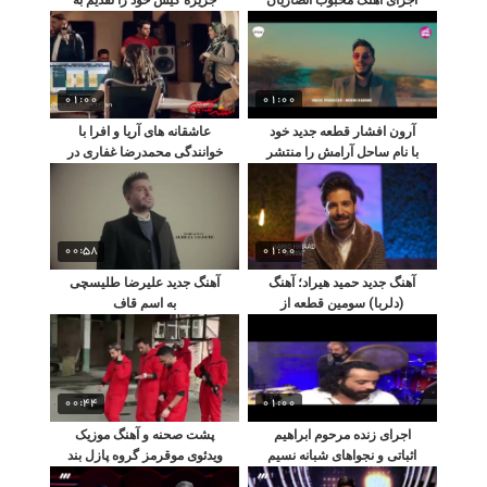
مهرداد میناوند کرد
01:00
01:00
آرون افشار قطعه جدید خود
عاشقانه های آریا و افرا با
با نام ساحل آرامش را منتشر
خوانندگی محمدرضا غفاری در
کرد
سریال جذاب ملکه گدایان
00:58
01:00
آهنگ جدید حمید هیراد؛ آهنگ
آهنگ جدید علیرضا طلیسچی
(دلربا) سومین قطعه از
به اسم قاف
آلبوم(راز)
00:44
01:00
اجرای زنده مرحوم ابراهیم
پشت صحنه و آهنگ موزیک
اثباتی و نجواهای شبانه نسیم
ویدئوی موقرمز گروه پازل بند
ادبی