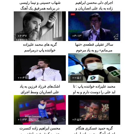
اجرای دلی محسن ابراهیم
شهاب حسینی و نیما رئیسی
زاده به یاد علی انصاریان و
در برنامه همرفیق یک آهنگ
مهرداد میناوند
قدیمی را می خوانند
02:37
04:13
سالار عقیلی قطعه‌ی «تنها
گریه های محمد علیزاده
می‌مانم» رو به یاد مرحوم
خواننده پاپ درمراسم
پدرش اجرا کرد
خاکسپاری علی انصاریان
00:41
00:51
محمد علیزاده خواننده پاپ : تا
اشک‌های فرزاد فرزین به یاد
ابد علی را دوست دارم و به او
علی انصاریان وسط اجرای
مدیونم
کنسرت آنلاین
01:33
02:57
گریه حمید عسکری هنگام
محسن ابراهیم زاده کنسرت
اجرای آهنگ محبوب انصاریان
جزیره کیش خود را تقدیم به