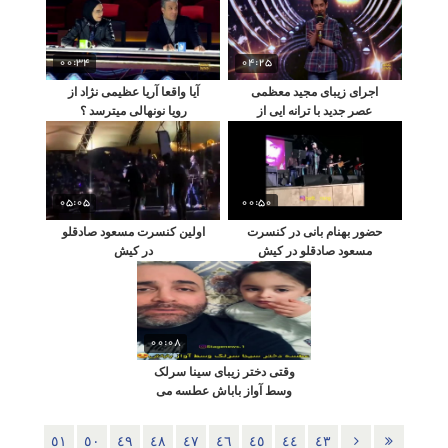
00:34
04:25
اجرای زیبای مجید معظمی
آیا واقعا آریا عظیمی نژاد از
عصر جدید با ترانه ایی از
رویا نونهالی میترسد ؟
محسن یگانه
05:05
00:50
حضور بهنام بانی در کنسرت
اولین کنسرت مسعود صادقلو
مسعود صادقلو در کیش
در کیش
00:08
وقتی دختر زیبای سینا سرلک
وسط آواز باباش عطسه می
کنه
٥١
٥٠
٤٩
٤٨
٤٧
٤٦
٤٥
٤٤
٤٣