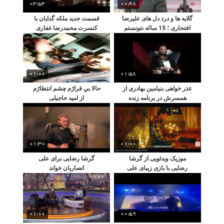
03:54
00:48
گلایه ها و درد دل های علیرضا
قسمت جدید ملکه گدایان با
افتحاری ؛ 15 ساله نتونستم
کنسرت محمدرضا غفاری
یک ماشین خوب بخرم
01:00
01:58
عذر خواهی بنیامین بهادری از
حالا بي قرارُم چشم انتظارُم
همسرش در برنامه زنده
از امید حاجیلی
01:30
01:00
موزیک ویدئویی از گرشا
گرشا رضایی برای علی
رضایی با بازی زیبای علی
انصاریان خواند
انصاریان
01:00
00:59