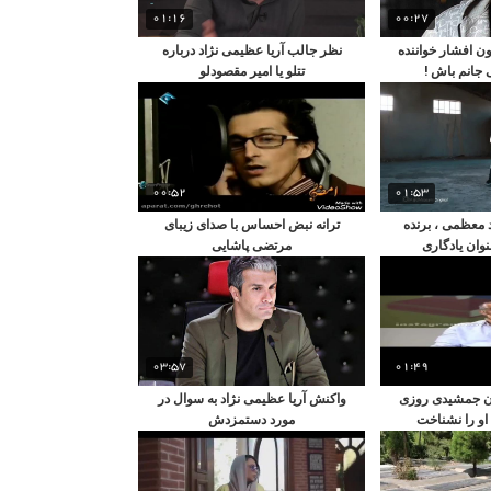
01:16
00:27
ون افشار خواننده
نظر جالب آریا عظیمی نژاد درباره
جانم باش !
تتلو یا امیر مقصودلو
00:52
01:53
د معظمی ، برنده
ترانه نبض احساس با صدای زیبای
وان یادگاری
مرتضی پاشایی
03:57
01:49
ن جمشیدی روزی
واکنش آریا عظیمی نژاد به سوال در
او را نشناخت
مورد دستمزدش