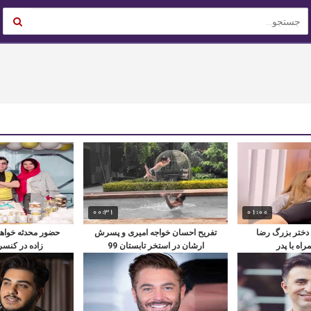
00:31
01:00
ا دختر بزرگ رضا
تفریح احسان خواجه امیری و پسرش
حضور محدثه خواه
اه با پدر
ارشان در استخر تابستان 99
زاده در کنس