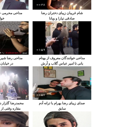
00:28
شام غریبان زیبای دختران رضا
مداحی محرمی ع
صادقی تیارا و ویانا
خوا
01:59
مداحی خوانندگان معروف از بهنام
مداحی رضا شیری
بانی تا امیر عباس گلاب و آرش
در خیابان
00:57
صدای زیبای رضا بهرام با ترانه آدم
محمدرضا گلزار د
سابق
مقاره وقتی از 