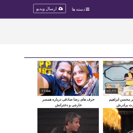
ارسال ویدیو
دسته ها
01:55
01:00
ر محسن ابراهیم
حرف های رضا صادقی درباره همسر
رت برادرش
خارجی و دخترانش