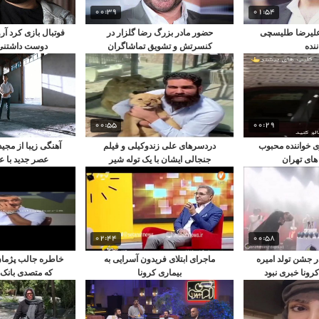
00:39
01:54
لیرضا طلیسچی
حضور مادر بزرگ رضا گلزار در
فوتبال بازی کرد آر
ننده
کنسرتش و تشویق تماشاگران
دوست داشتنی 
00:55
00:29
 خواننده محبوب
دردسرهای علی زندوکیلی و فیلم
آهنگی زیبا از مجی
 های تهران
جنجالی ایشان با یک توله شیر
عصر جدید با عن
02:44
00:58
ر جشن تولد امیره
ماجرای ابتلای فریدون آسرایی به
خاطره جالب پژما
کرونا خبری نبود
بیماری کرونا
که متصدی بانک 